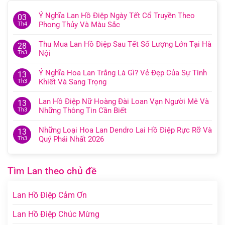
Ý Nghĩa Lan Hồ Điệp Ngày Tết Cổ Truyền Theo
03
Phong Thủy Và Màu Sắc
Th4
Thu Mua Lan Hồ Điệp Sau Tết Số Lượng Lớn Tại Hà
28
Nội
Th3
Ý Nghĩa Hoa Lan Trắng Là Gì? Vẻ Đẹp Của Sự Tinh
13
Khiết Và Sang Trọng
Th3
Lan Hồ Điệp Nữ Hoàng Đài Loan Vạn Người Mê Và
13
Những Thông Tin Cần Biết
Th3
Những Loại Hoa Lan Dendro Lai Hồ Điệp Rực Rỡ Và
13
Quý Phái Nhất 2026
Th3
Tìm Lan theo chủ đề
Lan Hồ Điệp Cảm Ơn
Lan Hồ Điệp Chúc Mừng