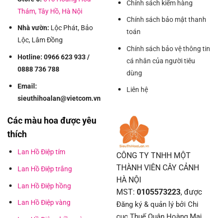
Chính sách kiểm hàng
Thám, Tây Hồ, Hà Nội
Chính sách bảo mật thanh
Nhà vườn:
Lộc Phát, Bảo
toán
Lộc, Lâm Đồng
Chính sách bảo vệ thông tin
Hotline: 0966 623 933 /
cá nhân của người tiêu
0888 736 788
dùng
Email:
Liên hệ
sieuthihoalan@vietcom.vn
Các màu hoa được yêu
thích
Lan Hồ Điệp tím
CÔNG TY TNHH MỘT
THÀNH VIÊN CÂY CẢNH
Lan Hồ Điệp trắng
HÀ NỘI
Lan Hồ Điệp hồng
MST:
0105573223
, được
Lan Hồ Điệp vàng
Đăng ký & quản lý bởi Chi
cục Thuế Quận Hoàng Mai