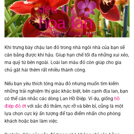
Khi trưng bày chậu lan đỏ trong nhà ngôi nhà của bạn sẽ
cân bằng được khí hậu. Gíup hạn chế tối đa những xui xẻo,
ma quỷ từ bên ngoài. Loài lan màu đỏ còn giúp cho gia
chủ gặt hái thêm rất nhiều thành công.
Nếu bạn yêu thích tông màu đỏ nhưng muốn tìm kiếm
những trải nghiệm thị giác khác biệt, bên cạnh địa lan, bạn
có thể cân nhắc các dòng Lan Hồ Điệp. Ví dụ, giống
hồ
điệp đỏ ớt
với sắc đỏ thắm, rực rỡ và bền bỉ, cũng là một
lựa chọn cực kỳ ấn tượng để tạo điểm nhấn cho phòng
khách hoặc bàn làm việc.