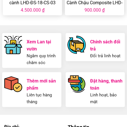
cành LHD-ĐS-18-CS-03
Cành Chậu Composite LHD-
MĐ-30-CC-01
4.500.000
₫
900.000
₫
Xem Lan tại
Chính sách đổi
vườn
trả
Ngắm quy trình
Đổi trả linh hoạt
chăm sóc
Thêm mới sản
Đặt hàng, thanh
phẩm
toán
Liên tục hàng
Linh hoạt, bảo
tháng
mật
Địa chỉ: