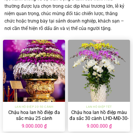
thường được lựa chọn trong các dịp khai trương lớn, lễ kỷ
niệm quan trọng, chúc mừng đối tác chiến lược, thăng
chức hoặc trưng bày tại sảnh doanh nghiệp, khách sạn –
nơi cần thể hiện rõ dấu ấn và vị thế của người tặng.
LAN HỒ ĐIỆP 20-50 CÀNH
LAN HỒ ĐIỆP TẾT
Chậu hoa lan hồ điệp đa
Chậu hoa lan hồ điệp màu
sắc màu 25 cành
đa sắc 30 cành LHD-MĐ-30-
CC-02
9.000.000
₫
9.000.000
₫