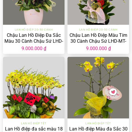
LAN HỒ ĐIỆP 20-50 CÀNH
LAN HỒ ĐIỆP 20-50 CÀNH
Chậu Lan Hồ Điệp Đa Sắc
Chậu Lan Hồ Điệp Màu Tím
Màu 30 Cành Chậu Sứ LHD-
30 Cành Chậu Sứ LHD-MT-
ĐS-30-CS-01
30-CS-01
9.000.000
₫
9.000.000
₫
LAN HỒ ĐIỆP TẾT
LAN HỒ ĐIỆP TẾT
Lan Hồ điệp đa sắc màu 18
Lan Hồ điệp Màu đa Sắc 30