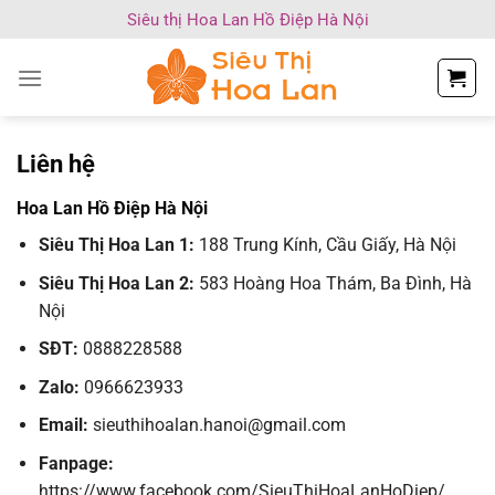
Chuyển
Siêu thị Hoa Lan Hồ Điệp Hà Nội
đến
nội
dung
Liên hệ
Hoa Lan Hồ Điệp Hà Nội
Siêu Thị Hoa Lan 1:
188 Trung Kính, Cầu Giấy, Hà Nội
Siêu Thị Hoa Lan 2:
583 Hoàng Hoa Thám, Ba Đình, Hà
Nội
SĐT:
0888228588
Zalo:
0966623933
Email:
sieuthihoalan.hanoi@gmail.com
Fanpage:
https://www.facebook.com/SieuThiHoaLanHoDiep/