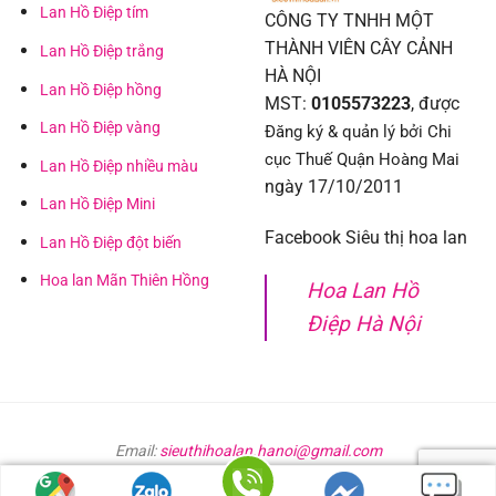
Lan Hồ Điệp tím
CÔNG TY TNHH MỘT
THÀNH VIÊN CÂY CẢNH
Lan Hồ Điệp trắng
HÀ NỘI
Lan Hồ Điệp hồng
MST:
0105573223
, được
Lan Hồ Điệp vàng
Đăng ký & quản lý bởi Chi
cục Thuế Quận Hoàng Mai
Lan Hồ Điệp nhiều màu
ngày 17/10/2011
Lan Hồ Điệp Mini
Facebook Siêu thị hoa lan
Lan Hồ Điệp đột biến
Hoa lan Mãn Thiên Hồng
Hoa Lan Hồ
Điệp Hà Nội
Email:
sieuthihoalan.hanoi@gmail.com
SIÊU THỊ HOA LAN HỒ ĐIỆP HÀ NỘI