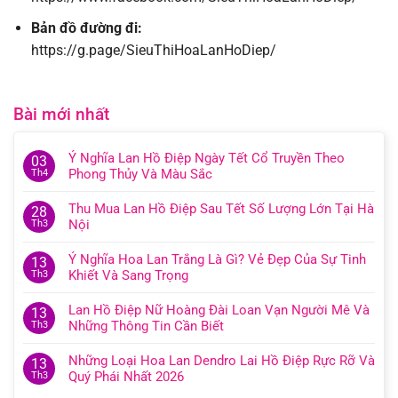
Bản đồ đường đi:
https://g.page/SieuThiHoaLanHoDiep/
Bài mới nhất
Ý Nghĩa Lan Hồ Điệp Ngày Tết Cổ Truyền Theo
03
Phong Thủy Và Màu Sắc
Th4
Thu Mua Lan Hồ Điệp Sau Tết Số Lượng Lớn Tại Hà
28
Nội
Th3
Ý Nghĩa Hoa Lan Trắng Là Gì? Vẻ Đẹp Của Sự Tinh
13
Khiết Và Sang Trọng
Th3
Lan Hồ Điệp Nữ Hoàng Đài Loan Vạn Người Mê Và
13
Những Thông Tin Cần Biết
Th3
Những Loại Hoa Lan Dendro Lai Hồ Điệp Rực Rỡ Và
13
Quý Phái Nhất 2026
Th3