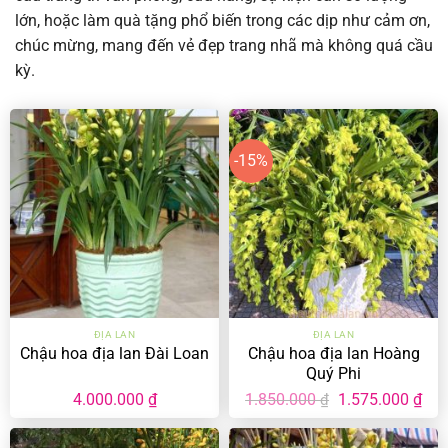
lớn, hoặc làm quà tặng phổ biến trong các dịp như cảm ơn,
chúc mừng, mang đến vẻ đẹp trang nhã mà không quá cầu
kỳ.
-15%
ĐỊA LAN
ĐỊA LAN
Chậu hoa địa lan Đài Loan
Chậu hoa địa lan Hoàng
Quý Phi
Giá
Giá
4.000.000
₫
1.850.000
1.575.000
₫
₫
gốc
hiệ
là:
tại
1.850.000 ₫.
là: