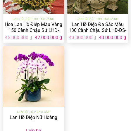
LAN HỒ ĐIỆP 100-150 CÀNH
LAN HỒ ĐIỆP 100-150 CÀNH
Hoa Lan Hồ Điệp Màu Vàng
Lan Hồ Điệp Đa Sắc Màu
150 Cành Chậu Sứ LHD-
130 Cành Chậu Sứ LHD-ĐS-
MV-150-CS-01
130-CS-02
Giá
Giá
Giá
Gi
45.000.000
42.000.000
₫
43.000.000
40.000.000
₫
₫
₫
gốc
hiện
gốc
hi
là:
tại
là:
tại
45.000.000 ₫.
là:
43.000.000 ₫.
là:
42.000.000 ₫.
40
LAN HỒ ĐIỆP CAO CẤP
Lan Hồ Điệp Nữ Hoàng
Liên hệ