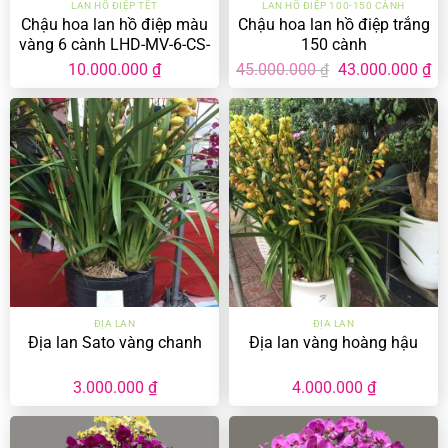
LAN HỒ ĐIỆP TẾT
LAN HỒ ĐIỆP 100-150 CÀNH
Chậu hoa lan hồ điệp màu
Chậu hoa lan hồ điệp trắng
vàng 6 cành LHD-MV-6-CS-
150 cành
03
Giá
Gi
10.000.000
₫
45.000.000
43.000.000
₫
₫
gốc
hi
là:
tại
45.000.000 ₫.
là:
43
ĐỊA LAN
ĐỊA LAN
Địa lan Sato vàng chanh
Địa lan vàng hoàng hậu
3.000.000
₫
4.000.000
₫