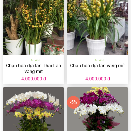
1.57
ĐỊA LAN
ĐỊA LAN
Chậu hoa địa lan Thái Lan
Chậu hoa địa lan vàng mít
vàng mít
4.000.000
₫
4.000.000
₫
-5%