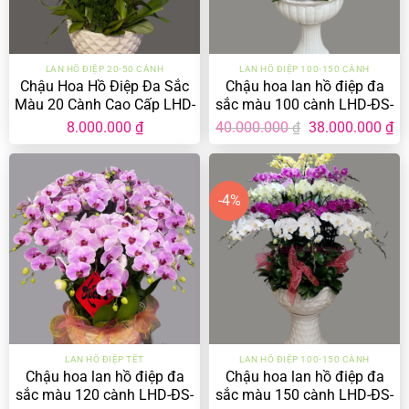
LAN HỒ ĐIỆP 20-50 CÀNH
LAN HỒ ĐIỆP 100-150 CÀNH
Chậu Hoa Hồ Điệp Đa Sắc
Chậu hoa lan hồ điệp đa
Màu 20 Cành Cao Cấp LHD-
sắc màu 100 cành LHD-ĐS-
ĐS-20-CC-02
100-CS-03
Giá
Gi
8.000.000
₫
40.000.000
38.000.000
₫
₫
gốc
hi
là:
tại
40.000.000 ₫.
là:
38
-4%
LAN HỒ ĐIỆP TẾT
LAN HỒ ĐIỆP 100-150 CÀNH
Chậu hoa lan hồ điệp đa
Chậu hoa lan hồ điệp đa
sắc màu 120 cành LHD-ĐS-
sắc màu 150 cành LHD-ĐS-