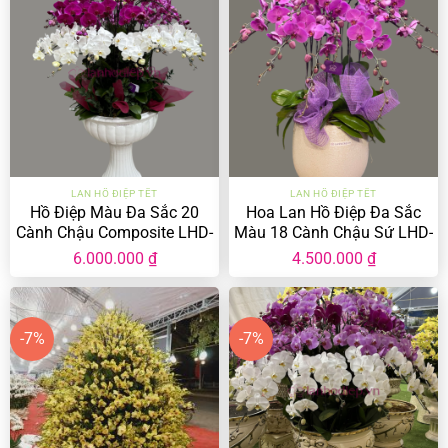
LAN HỒ ĐIỆP TẾT
LAN HỒ ĐIỆP TẾT
Hồ Điệp Màu Đa Sắc 20
Hoa Lan Hồ Điệp Đa Sắc
Cành Chậu Composite LHD-
Màu 18 Cành Chậu Sứ LHD-
MĐ-20-CC-01
ĐS-18-CS-02
6.000.000
₫
4.500.000
₫
-7%
-7%