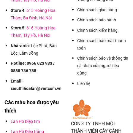
Thám, Tây Hồ, Hà Nội
Chính sách giao hàng
Store 4:
615 Hoàng Hoa
Thám, Ba Đình, Hà Nội
Chính sách bảo hành
Store 5:
616 Hoàng Hoa
Chính sách kiểm hàng
Thám, Tây Hồ, Hà Nội
Chính sách bảo mật thanh
Nhà vườn:
Lộc Phát, Bảo
toán
Lộc, Lâm Đồng
Chính sách bảo vệ thông tin
Hotline: 0966 623 933 /
cá nhân của người tiêu
0888 736 788
dùng
Email:
Liên hệ
sieuthihoalan@vietcom.vn
Các màu hoa được yêu
thích
Lan Hồ Điệp tím
CÔNG TY TNHH MỘT
THÀNH VIÊN CÂY CẢNH
Lan Hồ Điệp trắng