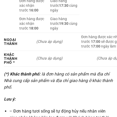
Đơn hàng được
Giao hàng
xác nhận
trước
17:30
cùng
trước
16:00
ngày
Đơn hàng được
Giao hàng
xác nhận
trước
19:30
cùng
trước
18:00
ngày
Đơn hàng được xác n
NGOẠI
(Chưa áp dụng)
trước
17:00
sẽ được g
THÀNH
trước
17:00
ngày làm v
KHÁC
(Chưa áp dụng)
(Chưa áp d
THÀNH
PHỐ *
(*) Khác thành phố:
là đơn hàng có sản phẩm mà địa chỉ
Nhà cung cấp sản phẩm và địa chỉ giao hàng ở khác thành
phố.
Lưu ý:
– Đơn hàng tươi sống sẽ tự động hủy nếu nhân viên