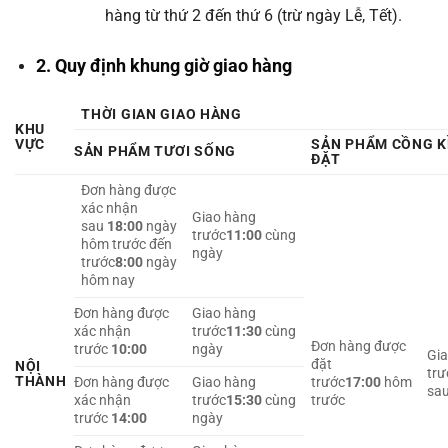
hàng từ thứ 2 đến thứ 6 (trừ ngày Lễ, Tết).
2. Quy định khung giờ giao hàng
THỜI GIAN GIAO HÀNG
KHU
VỰC
SẢN PHẨM CỒNG K
SẢN PHẨM TƯƠI SỐNG
ĐẶT
Đơn hàng được
xác nhận
Giao hàng
sau
18:00
ngày
trước
11:00
cùng
hôm trước đến
ngày
trước
8:00
ngày
hôm nay
Đơn hàng được
Giao hàng
xác nhận
trước
11:30
cùng
Đơn hàng được
trước
10:00
ngày
Gi
đặt
NỘI
trư
THÀNH
Đơn hàng được
Giao hàng
trước
17:00
hôm
sa
xác nhận
trước
15:30
cùng
trước
trước
14:00
ngày