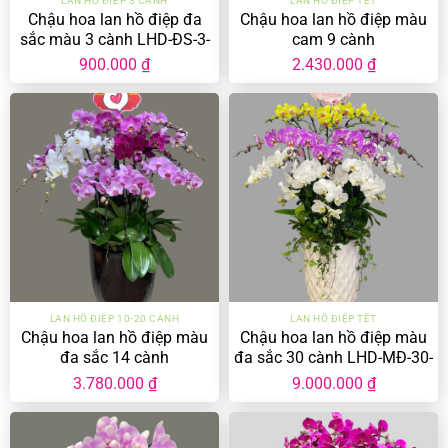
LAN HỒ ĐIỆP 3 CÀNH
LAN HỒ ĐIỆP TẾT
Chậu hoa lan hồ điệp đa
Chậu hoa lan hồ điệp màu
sắc màu 3 cành LHD-ĐS-3-
cam 9 cành
CS-02
900.000
₫
2.430.000
₫
LAN HỒ ĐIỆP 10-20 CÀNH
LAN HỒ ĐIỆP TẾT
Chậu hoa lan hồ điệp màu
Chậu hoa lan hồ điệp màu
đa sắc 14 cành
đa sắc 30 cành LHD-MĐ-30-
CC-02
3.780.000
₫
9.000.000
₫