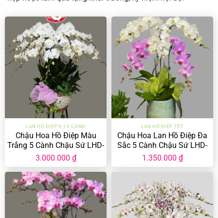
LAN HỒ ĐIỆP 5-10 CÀNH
LAN HỒ ĐIỆP TẾT
Chậu Hoa Hồ Điệp Màu
Chậu Hoa Lan Hồ Điệp Đa
Trắng 5 Cành Chậu Sứ LHD-
Sắc 5 Cành Chậu Sứ LHD-
MT-5-CS-01
MĐ-5-CS-01
3.000.000
₫
1.350.000
₫