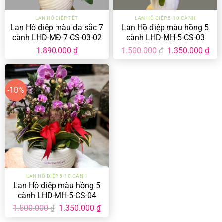
LAN HỒ ĐIỆP TẾT
LAN HỒ ĐIỆP 5-10 CÀNH
Lan Hồ điệp màu đa sắc 7
Lan Hồ điệp màu hồng 5
cành LHD-MĐ-7-CS-03-02
cành LHD-MH-5-CS-03
Giá
Giá
1.890.000
₫
1.500.000
1.350.000
₫
₫
gốc
hiệ
là:
tại
1.500.000 ₫.
là:
1.35
-10%
LAN HỒ ĐIỆP 5-10 CÀNH
Lan Hồ điệp màu hồng 5
cành LHD-MH-5-CS-04
Giá
Giá
1.500.000
1.350.000
₫
₫
gốc
hiện