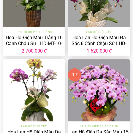
LAN HỒ ĐIỆP 5-10 CÀNH
LAN HỒ ĐIỆP TẾT
Hoa Hồ Điệp Màu Trắng 10
Hoa Lan Hồ Điệp Màu Đa
Cành Chậu Sứ LHD-MT-10-
Sắc 6 Cành Chậu Sứ LHD-
CS-01
MĐ-6-CS-03
2.700.000
₫
1.620.000
₫
-1%
LAN HỒ ĐIỆP TẾT
LAN HỒ ĐIỆP 10-20 CÀNH
Hoa Lan Hồ Điệp Màu Đa
Lan Hồ điệp Đa Sắc Màu 15