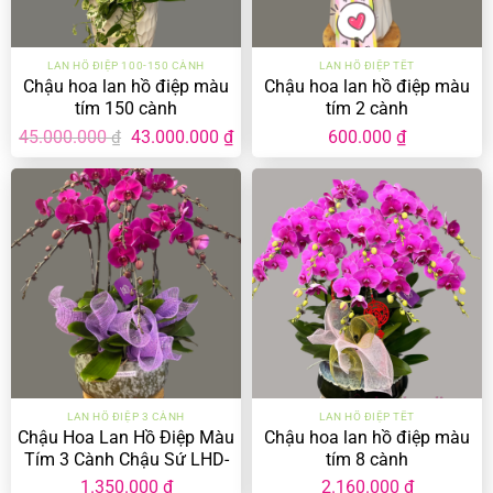
LAN HỒ ĐIỆP 100-150 CÀNH
LAN HỒ ĐIỆP TẾT
Chậu hoa lan hồ điệp màu
Chậu hoa lan hồ điệp màu
tím 150 cành
tím 2 cành
Giá
Giá
45.000.000
43.000.000
₫
600.000
₫
₫
gốc
hiện
là:
tại
45.000.000 ₫.
là:
43.000.000 ₫.
LAN HỒ ĐIỆP 3 CÀNH
LAN HỒ ĐIỆP TẾT
Chậu Hoa Lan Hồ Điệp Màu
Chậu hoa lan hồ điệp màu
Tím 3 Cành Chậu Sứ LHD-
tím 8 cành
MT-3-CS-04
1.350.000
₫
2.160.000
₫