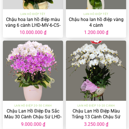
LAN HỒ ĐIỆP TẾT
LAN HỒ ĐIỆP TẾT
Chậu hoa lan hồ điệp màu
Chậu hoa lan hồ điệp vàng
vàng 6 cành LHD-MV-6-CS-
4 cành
03
10.000.000
₫
1.200.000
₫
LAN HỒ ĐIỆP 20-50 CÀNH
LAN HỒ ĐIỆP 10-20 CÀNH
Chậu Lan Hồ Điệp Đa Sắc
Chậu Lan Hồ Điệp Màu
Màu 30 Cành Chậu Sứ LHD-
Trắng 13 Cành Chậu Sứ
ĐS-30-CS-01
LHD-MT-13-CS-01
9.000.000
₫
3.250.000
₫