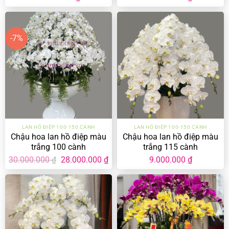
-7%
LAN HỒ ĐIỆP 100-150 CÀNH
LAN HỒ ĐIỆP 100-150 CÀNH
Chậu hoa lan hồ điệp màu
Chậu hoa lan hồ điệp màu
trắng 100 cành
trắng 115 cành
Giá
Giá
30.000.000
28.000.000
₫
9.000.000
₫
₫
gốc
hiện
là:
tại
30.000.000 ₫.
là:
28.000.000 ₫.