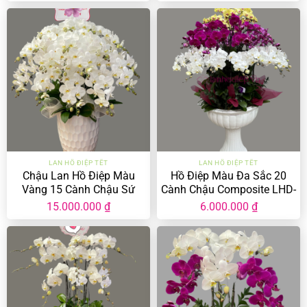
LAN HỒ ĐIỆP TẾT
LAN HỒ ĐIỆP TẾT
Chậu Lan Hồ Điệp Màu
Hồ Điệp Màu Đa Sắc 20
Vàng 15 Cành Chậu Sứ
Cành Chậu Composite LHD-
LHD-MV-15-CS-03
MĐ-20-CC-01
15.000.000
₫
6.000.000
₫