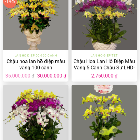
-14%
LAN HỒ ĐIỆP 50-100 CÀNH
LAN HỒ ĐIỆP TẾT
Chậu hoa lan hồ điệp màu
Chậu Hoa Lan Hồ Điệp Màu
vàng 100 cành
Vàng 5 Cành Chậu Sứ LHD-
MV-5-CS-03
Giá
Giá
35.000.000
30.000.000
₫
2.750.000
₫
₫
gốc
hiện
là:
tại
35.000.000 ₫.
là:
30.000.000 ₫.