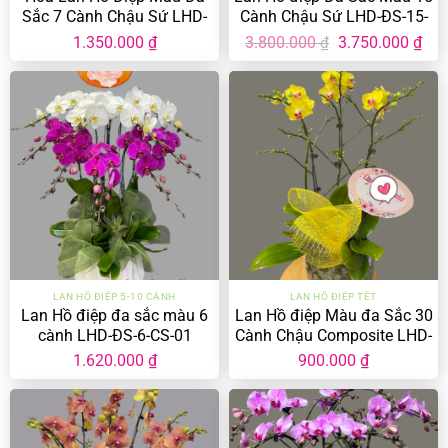
Sắc 7 Cành Chậu Sứ LHD-
Cành Chậu Sứ LHD-ĐS-15-
MĐ-7-CS-03
CS-03
Giá
Giá
1.350.000
₫
3.800.000
3.750.000
₫
₫
gốc
hiệ
là:
tại
3.800.000 ₫.
là:
3.75
LAN HỒ ĐIỆP 5-10 CÀNH
LAN HỒ ĐIỆP TẾT
Lan Hồ điệp đa sắc màu 6
Lan Hồ điệp Màu đa Sắc 30
cành LHD-ĐS-6-CS-01
Cành Chậu Composite LHD-
MĐ-30-CC-01
1.620.000
₫
900.000
₫