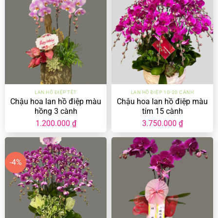
LAN HỒ ĐIỆP TẾT
LAN HỒ ĐIỆP 10-20 CÀNH
Chậu hoa lan hồ điệp màu
Chậu hoa lan hồ điệp màu
hồng 3 cành
tím 15 cành
1.200.000
₫
3.750.000
₫
-4%