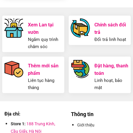
là:
tại
1.500.000 ₫.
là:
1.350.000 ₫.
Xem Lan tại
Chính sách đổi
vườn
trả
Ngắm quy trình
Đổi trả linh hoạt
chăm sóc
Thêm mới sản
Đặt hàng, thanh
phẩm
toán
Liên tục hàng
Linh hoạt, bảo
tháng
mật
Địa chỉ:
Thông tin
Store 1:
188 Trung Kính,
Giới thiệu
Cầu Giấy, Hà Nội