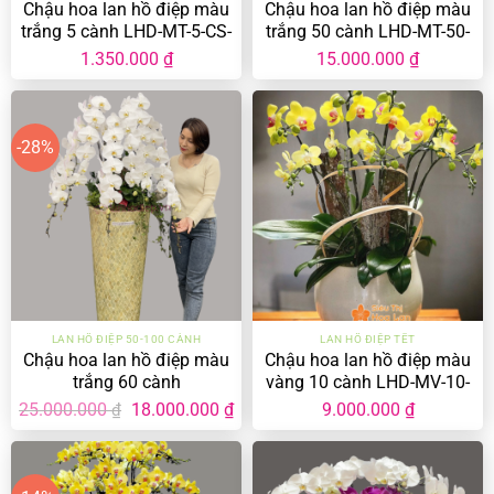
Chậu hoa lan hồ điệp màu
Chậu hoa lan hồ điệp màu
trắng 5 cành LHD-MT-5-CS-
trắng 50 cành LHD-MT-50-
03
CS-02-01
1.350.000
₫
15.000.000
₫
-28%
LAN HỒ ĐIỆP 50-100 CÀNH
LAN HỒ ĐIỆP TẾT
Chậu hoa lan hồ điệp màu
Chậu hoa lan hồ điệp màu
trắng 60 cành
vàng 10 cành LHD-MV-10-
CS-10-02
Giá
Giá
25.000.000
18.000.000
₫
9.000.000
₫
₫
gốc
hiện
là:
tại
25.000.000 ₫.
là:
18.000.000 ₫.