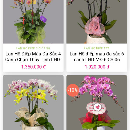
LAN HỒ ĐIỆP 3-5 CÀNH
LAN HỒ ĐIỆP TẾT
Lan Hồ Điệp Màu Đa Sắc 4
Lan Hồ điệp màu đa sắc 6
Cành Chậu Thủy Tinh LHD-
cành LHD-MĐ-6-CS-06
MĐ-4-CT-01
1.350.000
₫
1.920.000
₫
-10%