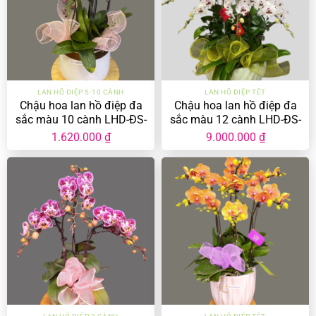
LAN HỒ ĐIỆP 5-10 CÀNH
LAN HỒ ĐIỆP TẾT
Chậu hoa lan hồ điệp đa
Chậu hoa lan hồ điệp đa
sắc màu 10 cành LHD-ĐS-
sắc màu 12 cành LHD-ĐS-
10-CS-01
12-CS-07
1.620.000
₫
9.000.000
₫