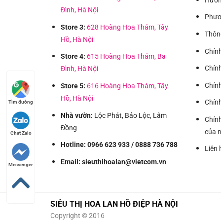
Đình, Hà Nội
Phươ
Store 3:
628 Hoàng Hoa Thám, Tây
Thôn
Hồ, Hà Nội
Chín
Store 4:
615 Hoàng Hoa Thám, Ba
Chín
Đình, Hà Nội
Chín
Store 5:
616 Hoàng Hoa Thám, Tây
Hồ, Hà Nội
Chín
Tìm đường
Nhà vườn:
Lộc Phát, Bảo Lộc, Lâm
Chính
Đồng
của n
Chat Zalo
Hotline: 0966 623 933 / 0888 736 788
Liên 
Email: sieuthihoalan@vietcom.vn
Messenger
SIÊU THỊ HOA LAN HỒ ĐIỆP HÀ NỘI
Copyright © 2016