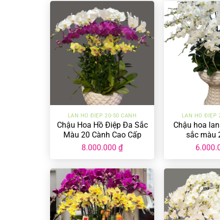
+
+
LAN HỒ ĐIỆP 20-50 CÀNH
LAN HỒ ĐIỆP 
Chậu Hoa Hồ Điệp Đa Sắc
Chậu hoa lan
Màu 20 Cành Cao Cấp
sắc màu 
LHD-ĐS-20-CC-02
8.000.000
₫
6.000.