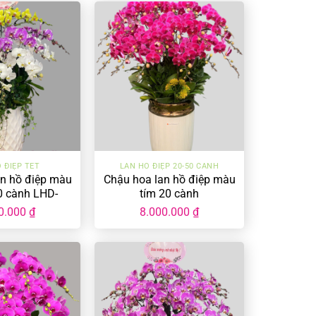
+
 ĐIỆP TẾT
LAN HỒ ĐIỆP 20-50 CÀNH
an hồ điệp màu
Chậu hoa lan hồ điệp màu
0 cành LHD-
tím 20 cành
0-CC-02
0.000
₫
8.000.000
₫