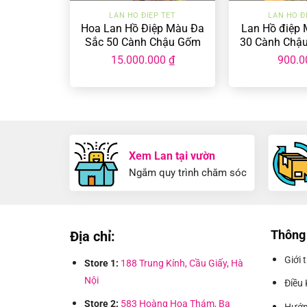
LAN HỒ ĐIỆP TẾT
LAN HỒ Đ
Hoa Lan Hồ Điệp Màu Đa
Lan Hồ điệp 
Sắc 50 Cành Chậu Gốm
30 Cành Chậ
LHD-MĐ-50-CG-01
LHD-MĐ-3
15.000.000
₫
900.
Xem Lan tại vườn
Ngắm quy trình chăm sóc
Thông 
Địa chỉ:
Giới 
Store 1:
188 Trung Kính, Cầu Giấy, Hà
Nội
Điều 
Store 2:
583 Hoàng Hoa Thám, Ba
Hướn