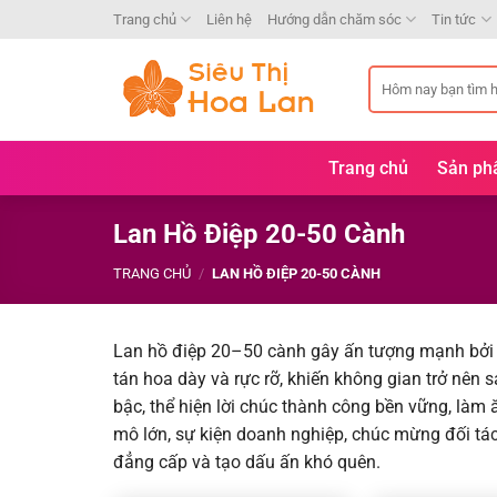
Chuyển
Trang chủ
Liên hệ
Hướng dẫn chăm sóc
Tin tức
đến
nội
Tìm
dung
kiếm:
Trang chủ
Sản p
Lan Hồ Điệp 20-50 Cành
TRANG CHỦ
/
LAN HỒ ĐIỆP 20-50 CÀNH
Lan hồ điệp 20–50 cành gây ấn tượng mạnh bởi 
tán hoa dày và rực rỡ, khiến không gian trở nên 
bậc, thể hiện lời chúc thành công bền vững, làm 
mô lớn, sự kiện doanh nghiệp, chúc mừng đối tác
đẳng cấp và tạo dấu ấn khó quên.