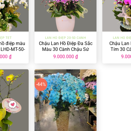
+
+
IỆP TẾT
LAN HỒ ĐIỆP 20-50 CÀNH
LAN HỒ ĐI
hồ điệp màu
Chậu Lan Hồ Điệp Đa Sắc
Chậu Lan 
 LHD-MT-50-
Màu 30 Cành Chậu Sứ
Tím 30 C
-01
LHD-ĐS-30-CS-01
LHD-MT
.000
₫
9.000.000
₫
9.00
-44%
+