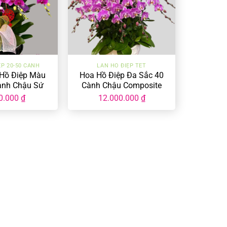
+
ỆP 20-50 CÀNH
LAN HỒ ĐIỆP TẾT
Hồ Điệp Màu
Hoa Hồ Điệp Đa Sắc 40
ành Chậu Sứ
Cành Chậu Composite
-30-CS-01
LHD-MĐ-40-CC-01
0.000
₫
12.000.000
₫