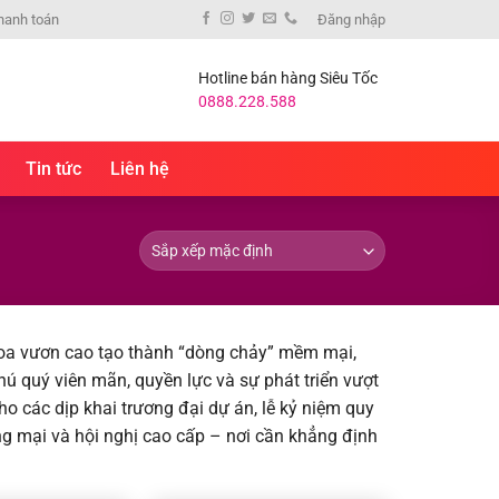
hanh toán
Đăng nhập
Hotline bán hàng Siêu Tốc
0888.228.588
Tin tức
Liên hệ
hoa vươn cao tạo thành “dòng chảy” mềm mại,
hú quý viên mãn, quyền lực và sự phát triển vượt
o các dịp khai trương đại dự án, lễ kỷ niệm quy
ng mại và hội nghị cao cấp – nơi cần khẳng định