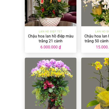
+
+
LAN HỒ ĐIỆP TẾT
LAN HỒ Đ
Chậu hoa lan hồ điệp màu
Chậu hoa lan 
trắng 21 cành
trắng 50 cành
CS-02
6.000.000
₫
15.000
+
+