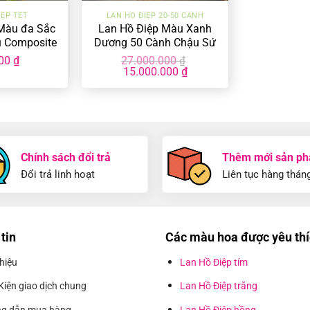
IỆP TẾT
LAN HỒ ĐIỆP 20-50 CÀNH
Màu đa Sắc
Lan Hồ Điệp Màu Xanh
u Composite
Dương 50 Cành Chậu Sứ
0-CC-01
LHD-MX-50-CS-01
000
₫
27.000.000
₫
Giá
Giá
15.000.000
₫
gốc
hiện
là:
tại
27.000.000 ₫.
là:
15.000.000 ₫.
Chính sách đổi trả
Thêm mới sản p
Đổi trả linh hoạt
Liên tục hàng thán
tin
Các màu hoa được yêu th
thiệu
Lan Hồ Điệp tím
Kiện giao dịch chung
Lan Hồ Điệp trắng
g dẫn mua hàng
Lan Hồ Điệp hồng