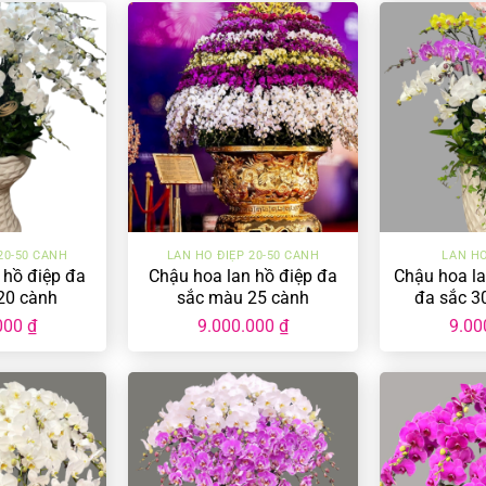
+
+
20-50 CÀNH
LAN HỒ ĐIỆP 20-50 CÀNH
LAN HỒ
 hồ điệp đa
Chậu hoa lan hồ điệp đa
Chậu hoa l
20 cành
sắc màu 25 cành
đa sắc 3
MĐ-3
000
₫
9.000.000
₫
9.00