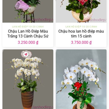
LAN HỒ ĐIỆP 10-20 CÀNH
LAN HỒ ĐIỆP 10-20 CÀNH
Chậu Lan Hồ Điệp Màu
Chậu hoa lan hồ điệp màu
Trắng 13 Cành Chậu Sứ
tím 15 cành
LHD-MT-13-CS-01
3.250.000
₫
3.750.000
₫