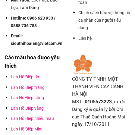
Nhà vườn:
Lộc Phát, Bảo
toán
Lộc, Lâm Đồng
Chính sách bảo vệ thông tin
Hotline: 0966 623 933 /
cá nhân của người tiêu
0888 736 788
dùng
Email:
Liên hệ
sieuthihoalan@vietcom.vn
Các màu hoa được yêu
thích
Lan Hồ Điệp tím
CÔNG TY TNHH MỘT
THÀNH VIÊN CÂY CẢNH
Lan Hồ Điệp trắng
HÀ NỘI
Lan Hồ Điệp hồng
MST:
0105573223
, được
Lan Hồ Điệp vàng
Đăng ký & quản lý bởi Chi
cục Thuế Quận Hoàng Mai
Lan Hồ Điệp nhiều màu
ngày 17/10/2011
Lan Hồ Điệp Mini