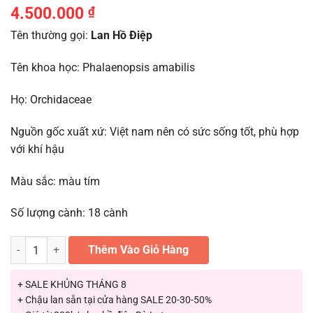
4.500.000
₫
Tên thường gọi:
Lan Hồ Điệp
Tên khoa học: Phalaenopsis amabilis
Họ: Orchidaceae
Nguồn gốc xuất xứ: Việt nam nên có sức sống tốt, phù hợp
với khí hậu
Màu sắc: màu tím
Số lượng cành: 18 cành
Hoa Lan Hồ Điệp Đa Sắc Màu 18 Cành Chậu Sứ LHD-ĐS-18-CS-02 số
Thêm Vào Giỏ Hàng
+ SALE KHỦNG THÁNG 8
+ Chậu lan sẵn tại cửa hàng SALE 20-30-50%