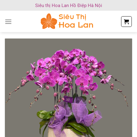
Chuyển
Siêu thị Hoa Lan Hồ Điệp Hà Nội
đến
nội
dung