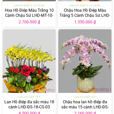
LAN HỒ ĐIỆP 5-10 CÀNH
LAN HỒ ĐIỆP 5-10 CÀNH
Hoa Hồ Điệp Màu Trắng 10
Chậu Hoa Hồ Điệp Màu
Cành Chậu Sứ LHD-MT-10-
Trắng 5 Cành Chậu Sứ LHD-
CS-01
MT-5-CS-02
2.700.000
₫
1.350.000
₫
LAN HỒ ĐIỆP TẾT
LAN HỒ ĐIỆP TẾT
Lan Hồ điệp đa sắc màu 18
Chậu hoa lan hồ điệp đa
cành LHD-ĐS-18-CS-03
sắc màu 15 cành LHD-ĐS-
15-CS-03
4.500.000
₫
2.160.000
₫