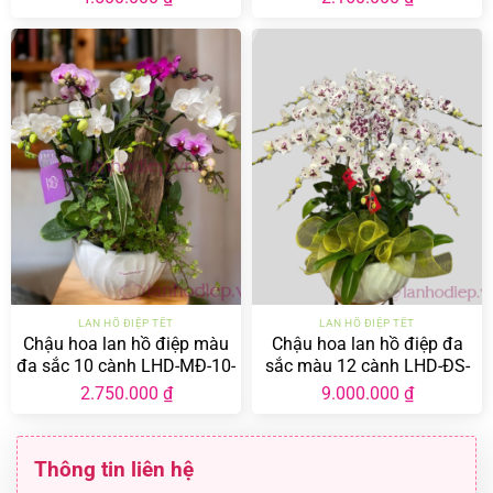
LAN HỒ ĐIỆP TẾT
LAN HỒ ĐIỆP TẾT
Chậu hoa lan hồ điệp màu
Chậu hoa lan hồ điệp đa
đa sắc 10 cành LHD-MĐ-10-
sắc màu 12 cành LHD-ĐS-
CC-01
12-CS-07
2.750.000
₫
9.000.000
₫
Thông tin liên hệ