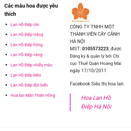
Các màu hoa được yêu
thích
Lan Hồ Điệp tím
CÔNG TY TNHH MỘT
THÀNH VIÊN CÂY CẢNH
Lan Hồ Điệp trắng
HÀ NỘI
Lan Hồ Điệp hồng
MST:
0105573223
, được
Lan Hồ Điệp vàng
Đăng ký & quản lý bởi Chi
cục Thuế Quận Hoàng Mai
Lan Hồ Điệp nhiều màu
ngày 17/10/2011
Lan Hồ Điệp Mini
Facebook Siêu thị hoa lan
Lan Hồ Điệp đột biến
Hoa lan Mãn Thiên Hồng
Hoa Lan Hồ
Điệp Hà Nội