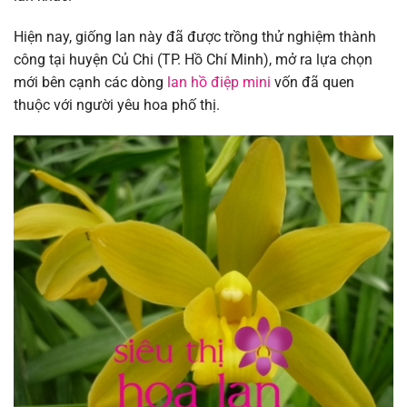
Hiện nay, giống lan này đã được trồng thử nghiệm thành
công tại huyện Củ Chi (TP. Hồ Chí Minh), mở ra lựa chọn
mới bên cạnh các dòng
lan hồ điệp mini
vốn đã quen
thuộc với người yêu hoa phố thị.