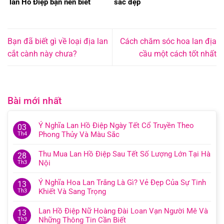
lan Hồ Điệp bạn nên biết
sắc đẹp
Bạn đã biết gì về loại địa lan
Cách chăm sóc hoa lan địa
cắt cành này chưa?
cầu một cách tốt nhất
Bài mới nhất
Ý Nghĩa Lan Hồ Điệp Ngày Tết Cổ Truyền Theo
03
Phong Thủy Và Màu Sắc
Th4
Thu Mua Lan Hồ Điệp Sau Tết Số Lượng Lớn Tại Hà
28
Nội
Th3
Ý Nghĩa Hoa Lan Trắng Là Gì? Vẻ Đẹp Của Sự Tinh
13
Khiết Và Sang Trọng
Th3
Lan Hồ Điệp Nữ Hoàng Đài Loan Vạn Người Mê Và
13
Những Thông Tin Cần Biết
Th3