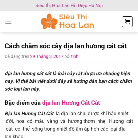
Chuyển
Siêu thị Hoa Lan Hồ Điệp Hà Nội
đến
nội
dung
Cách chăm sóc cây địa lan hương cát cát
Đã đăng trên
29 Tháng 3, 2017
bởi
tinh
địa lan hương cát cát là loài cây rất được ưa chuộng hiện
nay. Vì thế bài viết dưới đây sẽ hướng dẫn bạn cách chăm
sóc loại lan này.
Đặc điểm của
địa lan Hương Cát Cát
Địa lan Hương Cát Cát
là địa lan chịu được khí hậu nhiệt
đới, hoa có màu vàng và hương thơm nhẹ. Hương cát
cát có thể sống trong nhiệt độ ấm áp hơn các loại địa
lan khác.