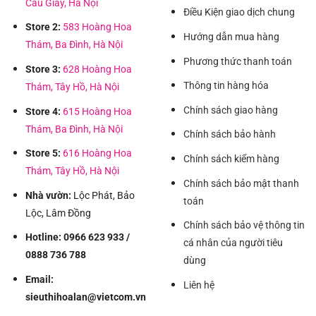
Cầu Giấy, Hà Nội
Điều Kiện giao dịch chung
Store 2:
583 Hoàng Hoa
Hướng dẫn mua hàng
Thám, Ba Đình, Hà Nội
Phương thức thanh toán
Store 3:
628 Hoàng Hoa
Thông tin hàng hóa
Thám, Tây Hồ, Hà Nội
Chính sách giao hàng
Store 4:
615 Hoàng Hoa
Thám, Ba Đình, Hà Nội
Chính sách bảo hành
Store 5:
616 Hoàng Hoa
Chính sách kiểm hàng
Thám, Tây Hồ, Hà Nội
Chính sách bảo mật thanh
Nhà vườn:
Lộc Phát, Bảo
toán
Lộc, Lâm Đồng
Chính sách bảo vệ thông tin
Hotline: 0966 623 933 /
cá nhân của người tiêu
0888 736 788
dùng
Email:
Liên hệ
sieuthihoalan@vietcom.vn