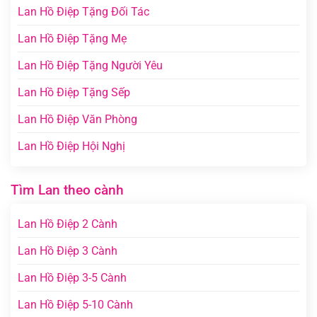
Lan Hồ Điệp Tặng Đối Tác
Lan Hồ Điệp Tặng Mẹ
Lan Hồ Điệp Tặng Người Yêu
Lan Hồ Điệp Tặng Sếp
Lan Hồ Điệp Văn Phòng
Lan Hồ Điệp Hội Nghị
Tìm Lan theo cành
Lan Hồ Điệp 2 Cành
Lan Hồ Điệp 3 Cành
Lan Hồ Điệp 3-5 Cành
Lan Hồ Điệp 5-10 Cành