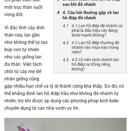
sau khi đẻ nhánh
một trục thân suốt
4. Câu hỏi thường gặp về lan
vòng đời.
hồ điệp đẻ nhánh
4.1 Lan hồ điệp đẻ nhánh có
Vì đặc tính cây đơn
phải là dấu hiệu cây đang
thân này, lan gần
khỏe mạnh không?
như không thể tự tạo
4.2 Lan hồ điệp thường đẻ
nhánh vào mùa nào trong
búp con tự nhiên
năm?
như các giống lan
4.3 Có nên tách nhánh lan
đa thân. Việc tách
hồ điệp ra trồng riêng
không?
chồi từ cây mẹ để
nhân giống cũng
gặp nhiều hạn chế và tỷ lệ thành công khá thấp. Do đó, có
thể khẳng định lan hồ điệp hầu như không đẻ nhánh tự
nhiên, trừ khi được áp dụng các phương pháp kích keiki
chuyên dụng từ các nhà vườn uy tín.