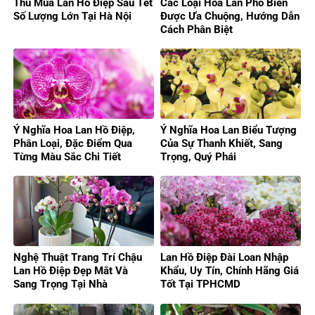
Thu Mua Lan Hồ Điệp Sau Tết
Các Loại Hoa Lan Phổ Biến
Số Lượng Lớn Tại Hà Nội
Được Ưa Chuộng, Hướng Dẫn
Cách Phân Biệt
Ý Nghĩa Hoa Lan Hồ Điệp,
Ý Nghĩa Hoa Lan Biểu Tượng
Phân Loại, Đặc Điểm Qua
Của Sự Thanh Khiết, Sang
Từng Màu Sắc Chi Tiết
Trọng, Quý Phái
Nghệ Thuật Trang Trí Chậu
Lan Hồ Điệp Đài Loan Nhập
Lan Hồ Điệp Đẹp Mắt Và
Khẩu, Uy Tín, Chính Hãng Giá
Sang Trọng Tại Nhà
Tốt Tại TPHCMD