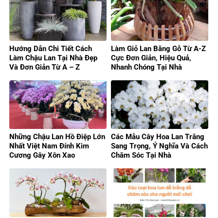
Hướng Dẫn Chi Tiết Cách
Làm Giỏ Lan Bằng Gỗ Từ A-Z
Làm Chậu Lan Tại Nhà Đẹp
Cực Đơn Giản, Hiệu Quả,
Và Đơn Giản Từ A – Z
Nhanh Chóng Tại Nhà
Những Chậu Lan Hồ Điệp Lớn
Các Mẫu Cây Hoa Lan Trắng
Nhất Việt Nam Đính Kim
Sang Trọng, Ý Nghĩa Và Cách
Cương Gây Xôn Xao
Chăm Sóc Tại Nhà