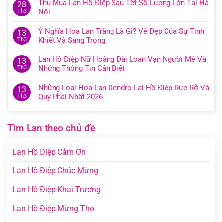
Thu Mua Lan Hồ Điệp Sau Tết Số Lượng Lớn Tại Hà
28
Nội
Th3
Ý Nghĩa Hoa Lan Trắng Là Gì? Vẻ Đẹp Của Sự Tinh
13
Khiết Và Sang Trọng
Th3
Lan Hồ Điệp Nữ Hoàng Đài Loan Vạn Người Mê Và
13
Những Thông Tin Cần Biết
Th3
Những Loại Hoa Lan Dendro Lai Hồ Điệp Rực Rỡ Và
13
Quý Phái Nhất 2026
Th3
Tìm Lan theo chủ đề
Lan Hồ Điệp Cảm Ơn
Lan Hồ Điệp Chúc Mừng
Lan Hồ Điệp Khai Trương
Lan Hồ Điệp Mừng Thọ