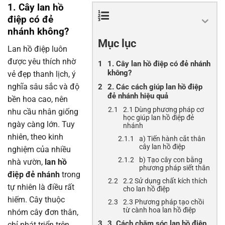
1. Cây lan hồ
điệp có đẻ
nhánh không?
Mục lục
Lan hồ điệp luôn
được yêu thích nhờ
1. Cây lan hồ điệp có đẻ nhánh
không?
vẻ đẹp thanh lịch, ý
nghĩa sâu sắc và độ
2. Các cách giúp lan hồ điệp
đẻ nhánh hiệu quả
bền hoa cao, nên
2.1 Dùng phương pháp cơ
nhu cầu nhân giống
học giúp lan hồ điệp đẻ
ngày càng lớn. Tuy
nhánh
nhiên, theo kinh
a) Tiến hành cắt thân
cây lan hồ điệp
nghiệm của nhiều
b) Tạo cây con bằng
nhà vườn,
lan hồ
phương pháp siết thân
điệp đẻ nhánh
trong
2.2 Sử dụng chất kích thích
tự nhiên là điều rất
cho lan hồ điệp
hiếm. Cây thuộc
2.3 Phương pháp tạo chồi
từ cành hoa lan hồ điệp
nhóm cây đơn thân,
3. Cách chăm sóc lan hồ điệp
chỉ phát triển trên