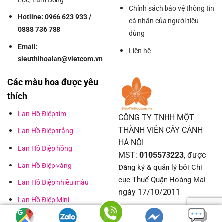
Lộc, Lâm Đồng
Chính sách bảo vệ thông tin
Hotline: 0966 623 933 /
cá nhân của người tiêu
0888 736 788
dùng
Email:
Liên hệ
sieuthihoalan@vietcom.vn
Các màu hoa được yêu
thích
Lan Hồ Điệp tím
CÔNG TY TNHH MỘT
THÀNH VIÊN CÂY CẢNH
Lan Hồ Điệp trắng
HÀ NỘI
Lan Hồ Điệp hồng
MST:
0105573223
, được
Lan Hồ Điệp vàng
Đăng ký & quản lý bởi Chi
cục Thuế Quận Hoàng Mai
Lan Hồ Điệp nhiều màu
ngày 17/10/2011
Lan Hồ Điệp Mini
Facebook Siêu thị hoa lan
Lan Hồ Điệp đột biến