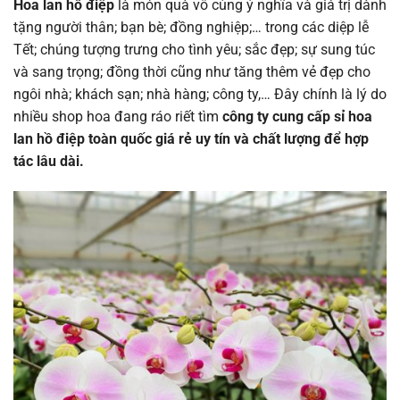
Hoa lan hồ điệp
là món quà vô cùng ý nghĩa và giá trị dành
tặng người thân; bạn bè; đồng nghiệp;… trong các diệp lễ
Tết; chúng tượng trưng cho tình yêu; sắc đẹp; sự sung túc
và sang trọng; đồng thời cũng như tăng thêm vẻ đẹp cho
ngôi nhà; khách sạn; nhà hàng; công ty,… Đây chính là lý do
nhiều shop hoa đang ráo riết tìm
công ty cung cấp sỉ hoa
lan hồ điệp toàn quốc giá rẻ uy tín và chất lượng để hợp
tác lâu dài.