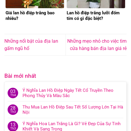
Giá lan hồ điệp trắng bao
Lan hồ điệp trắng lưỡi đốm
nhiêu?
tím có gì đặc biệt?
Những nổi bật của địa lan
Những mẹo nhỏ cho việc tìm
gấm ngũ hổ
cửa hàng bán địa lan giá rẻ
Bài mới nhất
Ý Nghĩa Lan Hồ Điệp Ngày Tết Cổ Truyền Theo
03
Phong Thủy Và Màu Sắc
Th4
Thu Mua Lan Hồ Điệp Sau Tết Số Lượng Lớn Tại Hà
28
Nội
Th3
Ý Nghĩa Hoa Lan Trắng Là Gì? Vẻ Đẹp Của Sự Tinh
13
Khiết Và Sang Trọng
Th3