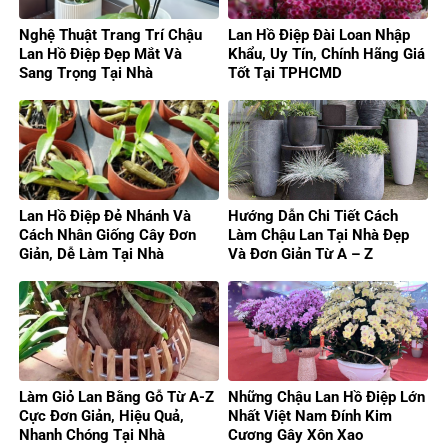
Nghệ Thuật Trang Trí Chậu
Lan Hồ Điệp Đài Loan Nhập
Lan Hồ Điệp Đẹp Mắt Và
Khẩu, Uy Tín, Chính Hãng Giá
Sang Trọng Tại Nhà
Tốt Tại TPHCMD
Lan Hồ Điệp Đẻ Nhánh Và
Hướng Dẫn Chi Tiết Cách
Cách Nhân Giống Cây Đơn
Làm Chậu Lan Tại Nhà Đẹp
Giản, Dễ Làm Tại Nhà
Và Đơn Giản Từ A – Z
Làm Giỏ Lan Bằng Gỗ Từ A-Z
Những Chậu Lan Hồ Điệp Lớn
Cực Đơn Giản, Hiệu Quả,
Nhất Việt Nam Đính Kim
Nhanh Chóng Tại Nhà
Cương Gây Xôn Xao