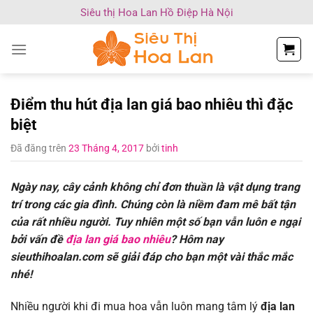
Chuyển
Siêu thị Hoa Lan Hồ Điệp Hà Nội
đến
nội
dung
Điểm thu hút địa lan giá bao nhiêu thì đặc
biệt
Đã đăng trên
23 Tháng 4, 2017
bởi
tinh
Ngày nay, cây cảnh không chỉ đơn thuần là vật dụng trang
trí trong các gia đình. Chúng còn là niềm đam mê bất tận
của rất nhiều người. Tuy nhiên một số bạn vẫn luôn e ngại
bởi vấn đề
địa lan giá bao nhiêu
? Hôm nay
sieuthihoalan.com sẽ giải đáp cho bạn một vài thắc mắc
nhé!
Nhiều người khi đi mua hoa vẫn luôn mang tâm lý
địa lan