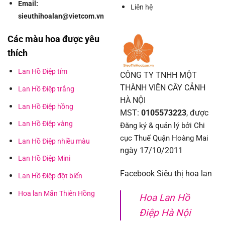
Email:
Liên hệ
sieuthihoalan@vietcom.vn
Các màu hoa được yêu
thích
Lan Hồ Điệp tím
CÔNG TY TNHH MỘT
THÀNH VIÊN CÂY CẢNH
Lan Hồ Điệp trắng
HÀ NỘI
Lan Hồ Điệp hồng
MST:
0105573223
, được
Lan Hồ Điệp vàng
Đăng ký & quản lý bởi Chi
cục Thuế Quận Hoàng Mai
Lan Hồ Điệp nhiều màu
ngày 17/10/2011
Lan Hồ Điệp Mini
Facebook Siêu thị hoa lan
Lan Hồ Điệp đột biến
Hoa lan Mãn Thiên Hồng
Hoa Lan Hồ
Điệp Hà Nội