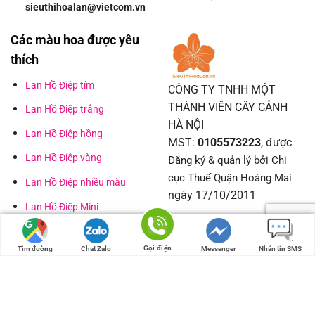
sieuthihoalan@vietcom.vn
Các màu hoa được yêu
thích
Lan Hồ Điệp tím
CÔNG TY TNHH MỘT
THÀNH VIÊN CÂY CẢNH
Lan Hồ Điệp trắng
HÀ NỘI
Lan Hồ Điệp hồng
MST:
0105573223
, được
Lan Hồ Điệp vàng
Đăng ký & quản lý bởi Chi
cục Thuế Quận Hoàng Mai
Lan Hồ Điệp nhiều màu
ngày 17/10/2011
Lan Hồ Điệp Mini
Facebook Siêu thị hoa lan
Lan Hồ Điệp đột biến
Gọi điện
Tìm đường
Chat Zalo
Messenger
Nhắn tin SMS
Hoa lan Mãn Thiên Hồng
Hoa Lan Hồ
Điệp Hà Nội