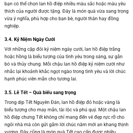
bạn có thể chọn lan hồ điệp nhiều màu sắc hoặc màu yêu
thích của người được tặng. Đây là món quà vừa sang trọng
vừa ý nghĩa, phù hợp cho bạn bè, người thân hay đồng
nghiệp.
3.4. Kỷ Niệm Ngày Cưới
Với những cặp đôi kỷ niệm ngày cưới, lan hồ điệp trắng
hoặc hồng là biểu tượng của tình yêu trong sáng, sự gắn
bó và thủy chung. Mỗi chậu lan hồ điệp kỷ niệm cưới như
nhắc lại khoảnh khắc ngọt ngào trong tình yêu và lời chúc
hạnh phúc viên mãn cho tương lai.
3.5. Lễ Tết – Quà biếu sang trọng
Trong dịp Tết Nguyên Đán, lan hồ điệp đỏ hoặc vàng là
biểu tượng cho may mắn, tài lộc và phú quý. Một chậu lan
hồ điệp chưng Tết không chỉ mang đến vẻ đẹp rực rỡ cho
ngôi nhà mà còn gửi gắm lời chúc năm mới an khang thịnh
vượng. Đây cũng là món quà Tết cao cấp được nhiều