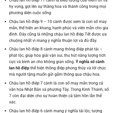
Chậu lan hồ điệp 11 cành là biểu tượng của niềm tin và
hy vọng, gợi lên sự thăng hoa và thành công trong mọi
phương diện cuộc sống.
Chậu lan hồ điệp 9 – 10 cành được xem là con số may
mắn, thể hiện an khang, hạnh phúc và viên mãn cho gia
đình. Đây cũng là những chậu lan hồ điệp Tết được ưa
chuộng nhất vì mang ý nghĩa thuận lợi và đủ đầy.
Chậu lan hồ điệp 8 cành mang thông điệp phát tài –
phát lộc, giúp hóa giải vận xui, thu hút năng lượng tích
cực và bình an cho không gian sống.
Ý nghĩa số cành
lan hồ điệp
thể hiện thông điệp phong thủy và lời chúc
mà người tặng muốn gửi gắm thông qua chậu hoa.
Chậu lan hồ điệp 7 cành là con số may mắn trong cả
văn hóa Nhật Bản và phương Tây. Trong Kinh Thánh, số
7 còn đại diện cho sự hoàn thiện cả tâm hồn lẫn thể
xác.
Chậu lan hồ điệp 6 cành mang ý nghĩa tài lộc, tượng