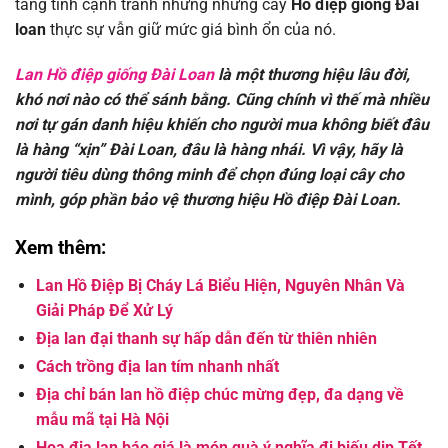
tăng tính cạnh tranh nhưng những cây
Hồ điệp giống Đài
loan
thực sự vẫn giữ mức giá bình ổn của nó.
Lan Hồ điệp giống Đài Loan
là một thương hiệu lâu đời,
khó nơi nào có thể sánh bằng. Cũng chính vì thế mà nhiều
nơi tự gán danh hiệu khiến cho người mua không biết đâu
là hàng “xịn” Đài Loan, đâu là hàng nhái. Vì vậy, hãy là
người tiêu dùng thông minh để chọn đúng loại cây cho
mình, góp phần bảo vệ thương hiệu Hồ điệp Đài Loan.
Xem thêm:
Lan Hồ Điệp Bị Cháy Lá Biểu Hiện, Nguyên Nhân Và
Giải Pháp Để Xử Lý
Địa lan đại thanh sự hấp dẫn đến từ thiên nhiên
Cách trồng địa lan tím nhanh nhất
Địa chỉ bán lan hồ điệp chúc mừng đẹp, đa dạng về
mẫu mã tại Hà Nội
Hoa địa lan báo giá là món quà ý nghĩa đi biếu dịp Tết