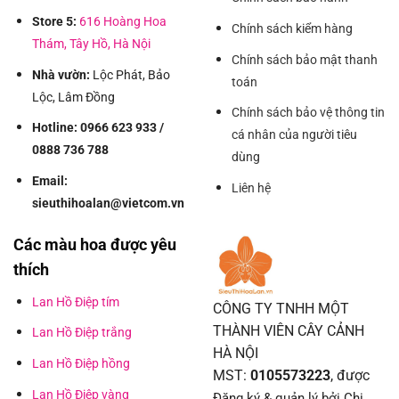
Store 5:
616 Hoàng Hoa
Chính sách kiểm hàng
Thám, Tây Hồ, Hà Nội
Chính sách bảo mật thanh
Nhà vườn:
Lộc Phát, Bảo
toán
Lộc, Lâm Đồng
Chính sách bảo vệ thông tin
Hotline: 0966 623 933 /
cá nhân của người tiêu
0888 736 788
dùng
Email:
Liên hệ
sieuthihoalan@vietcom.vn
Các màu hoa được yêu
thích
Lan Hồ Điệp tím
CÔNG TY TNHH MỘT
THÀNH VIÊN CÂY CẢNH
Lan Hồ Điệp trắng
HÀ NỘI
Lan Hồ Điệp hồng
MST:
0105573223
, được
Lan Hồ Điệp vàng
Đăng ký & quản lý bởi Chi