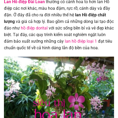
Lan Hồ điệp Đài Loan
thường có cánh hoa to hơn lan Hồ
điệp các nơi khác, màu hoa đậm, rực rỡ, cánh dày và đầy
đặn. Ở đây đã cho ra đời nhiều thế hệ
lan Hồ điệp chất
lượng
và giá cả hợp lý.
Bao gồm cả những dòng lai tạo độc
đáo như
hồ điệp dorital
với sức sống bền bỉ và vẻ đẹp khác
biệt. Tại đây, các quy trình kiểm soát nghiêm ngặt luôn
đảm bảo xuất xưởng những cây
lan hồ điệp loại 1
đạt tiêu
chuẩn quốc tế về cả hình dáng lẫn độ bền của hoa.