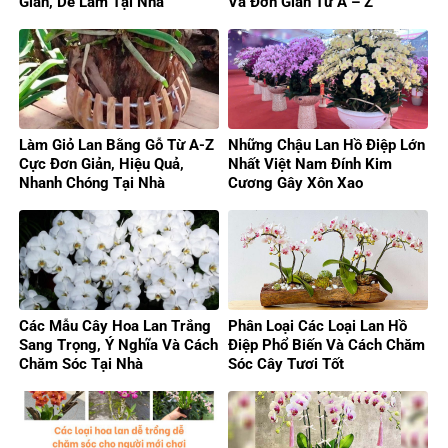
Giản, Dễ Làm Tại Nhà
Và Đơn Giản Từ A – Z
Làm Giỏ Lan Bằng Gỗ Từ A-Z
Những Chậu Lan Hồ Điệp Lớn
Cực Đơn Giản, Hiệu Quả,
Nhất Việt Nam Đính Kim
Nhanh Chóng Tại Nhà
Cương Gây Xôn Xao
Các Mẫu Cây Hoa Lan Trắng
Phân Loại Các Loại Lan Hồ
Sang Trọng, Ý Nghĩa Và Cách
Điệp Phổ Biến Và Cách Chăm
Chăm Sóc Tại Nhà
Sóc Cây Tươi Tốt