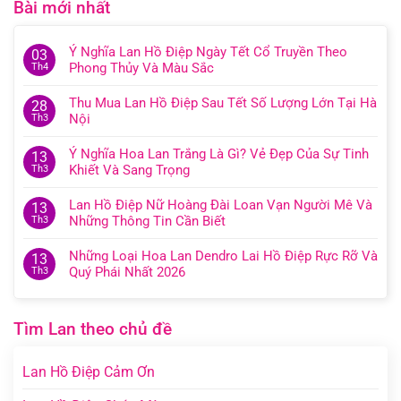
Bài mới nhất
Ý Nghĩa Lan Hồ Điệp Ngày Tết Cổ Truyền Theo
03
Phong Thủy Và Màu Sắc
Th4
Thu Mua Lan Hồ Điệp Sau Tết Số Lượng Lớn Tại Hà
28
Nội
Th3
Ý Nghĩa Hoa Lan Trắng Là Gì? Vẻ Đẹp Của Sự Tinh
13
Khiết Và Sang Trọng
Th3
Lan Hồ Điệp Nữ Hoàng Đài Loan Vạn Người Mê Và
13
Những Thông Tin Cần Biết
Th3
Những Loại Hoa Lan Dendro Lai Hồ Điệp Rực Rỡ Và
13
Quý Phái Nhất 2026
Th3
Tìm Lan theo chủ đề
Lan Hồ Điệp Cảm Ơn