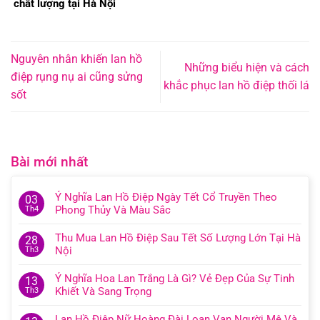
chất lượng tại Hà Nội
Nguyên nhân khiến lan hồ
Những biểu hiện và cách
điệp rụng nụ ai cũng sửng
khắc phục lan hồ điệp thối lá
sốt
Bài mới nhất
Ý Nghĩa Lan Hồ Điệp Ngày Tết Cổ Truyền Theo
03
Phong Thủy Và Màu Sắc
Th4
Thu Mua Lan Hồ Điệp Sau Tết Số Lượng Lớn Tại Hà
28
Nội
Th3
Ý Nghĩa Hoa Lan Trắng Là Gì? Vẻ Đẹp Của Sự Tinh
13
Khiết Và Sang Trọng
Th3
Lan Hồ Điệp Nữ Hoàng Đài Loan Vạn Người Mê Và