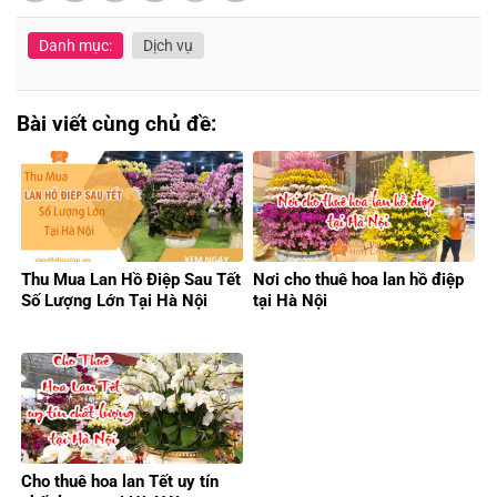
Danh mục:
Dịch vụ
Bài viết cùng chủ đề:
Thu Mua Lan Hồ Điệp Sau Tết
Nơi cho thuê hoa lan hồ điệp
Số Lượng Lớn Tại Hà Nội
tại Hà Nội
Cho thuê hoa lan Tết uy tín