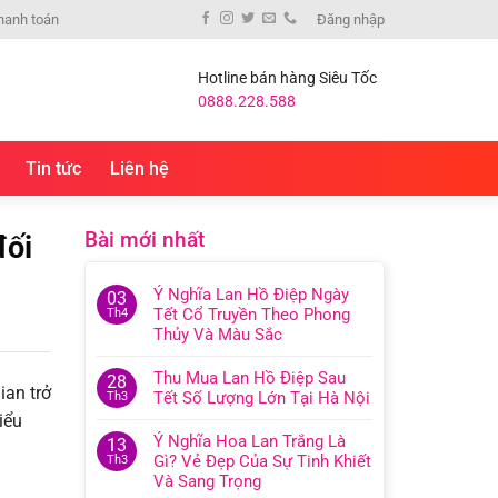
hanh toán
Đăng nhập
Hotline bán hàng Siêu Tốc
0888.228.588
Tin tức
Liên hệ
Bài mới nhất
đối
Ý Nghĩa Lan Hồ Điệp Ngày
03
Tết Cổ Truyền Theo Phong
Th4
Thủy Và Màu Sắc
Thu Mua Lan Hồ Điệp Sau
28
ian trở
Tết Số Lượng Lớn Tại Hà Nội
Th3
iểu
Ý Nghĩa Hoa Lan Trắng Là
13
Gì? Vẻ Đẹp Của Sự Tinh Khiết
Th3
Và Sang Trọng