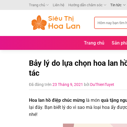
Chuyển
Trang chủ
Liên hệ
Hướng dẫn chăm sóc
Tin tức
đến
nội
Tìm
dung
kiếm:
Trang chủ
Sản p
Bảy lý do lựa chọn hoa lan 
tác
Đã đăng trên
23 Tháng 9, 2021
bởi
DuThienTuyet
Hoa lan hồ điệp chúc mừng
là món
quà tặng ngư
lại đây. Bạn biết lý do vì sao mà loại hoa ấy đ
nhé!