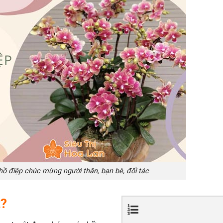
 hồ điệp chúc mừng người thân, bạn bè, đối tác
t?