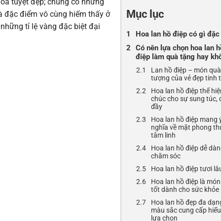
hoa tuyệt đẹp; chúng có những
Mục lục
à đặc điểm vô cùng hiếm thấy ở
những tỉ lệ vàng đặc biệt đại
Hoa lan hồ điệp có gì đặc 
Có nên lựa chọn hoa lan h
điệp làm quà tặng hay kh
Lan hồ điệp – món quà
tượng của vẻ đẹp tinh 
Hoa lan hồ điệp thể hiện
chúc cho sự sung túc, 
đầy
Hoa lan hồ điệp mang 
nghĩa về mặt phong th
tâm linh
Hoa lan hồ điệp dễ dà
chăm sóc
Hoa lan hồ điệp tươi lâ
Hoa lan hồ điệp là mó
tốt dành cho sức khỏe
Hoa lan hồ đẹp đa dạn
màu sắc cung cấp hiểu
lựa chọn