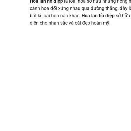
Hoa lan hồ điệp
là loại hoa sở hữu những hông 
cánh hoa đối xứng nhau qua đường thẳng, đây l
bất kì loài hoa nào khác.
Hoa lan hồ điệp
sở hữu 
diện cho nhan sắc và cái đẹp hoàn mỹ.