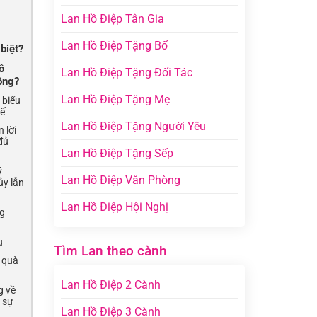
Lan Hồ Điệp Tân Gia
Lan Hồ Điệp Tặng Bố
biệt?
ồ
Lan Hồ Điệp Tặng Đối Tác
ông?
Lan Hồ Điệp Tặng Mẹ
 biểu
tế
Lan Hồ Điệp Tặng Người Yêu
 lời
đủ
Lan Hồ Điệp Tặng Sếp
ý
Lan Hồ Điệp Văn Phòng
ủy lẫn
Lan Hồ Điệp Hội Nghị
ng
u
Tìm Lan theo cành
n quà
Lan Hồ Điệp 2 Cành
g về
 sự
Lan Hồ Điệp 3 Cành