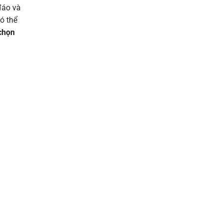
đáo và
ó thể
chọn