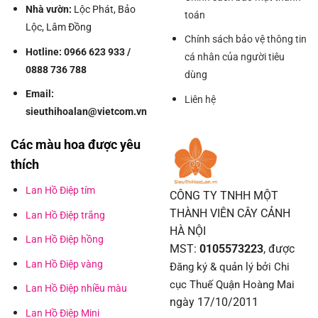
Nhà vườn:
Lộc Phát, Bảo
toán
Lộc, Lâm Đồng
Chính sách bảo vệ thông tin
Hotline: 0966 623 933 /
cá nhân của người tiêu
0888 736 788
dùng
Email:
Liên hệ
sieuthihoalan@vietcom.vn
Các màu hoa được yêu
thích
Lan Hồ Điệp tím
CÔNG TY TNHH MỘT
THÀNH VIÊN CÂY CẢNH
Lan Hồ Điệp trắng
HÀ NỘI
Lan Hồ Điệp hồng
MST:
0105573223
, được
Lan Hồ Điệp vàng
Đăng ký & quản lý bởi Chi
cục Thuế Quận Hoàng Mai
Lan Hồ Điệp nhiều màu
ngày 17/10/2011
Lan Hồ Điệp Mini