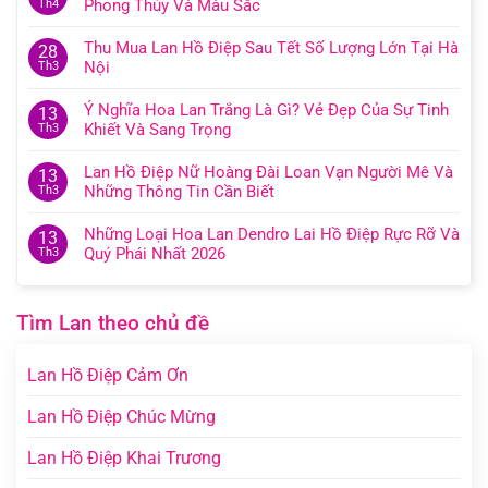
Phong Thủy Và Màu Sắc
Th4
Thu Mua Lan Hồ Điệp Sau Tết Số Lượng Lớn Tại Hà
28
Nội
Th3
Ý Nghĩa Hoa Lan Trắng Là Gì? Vẻ Đẹp Của Sự Tinh
13
Khiết Và Sang Trọng
Th3
Lan Hồ Điệp Nữ Hoàng Đài Loan Vạn Người Mê Và
13
Những Thông Tin Cần Biết
Th3
Những Loại Hoa Lan Dendro Lai Hồ Điệp Rực Rỡ Và
13
Quý Phái Nhất 2026
Th3
Tìm Lan theo chủ đề
Lan Hồ Điệp Cảm Ơn
Lan Hồ Điệp Chúc Mừng
Lan Hồ Điệp Khai Trương