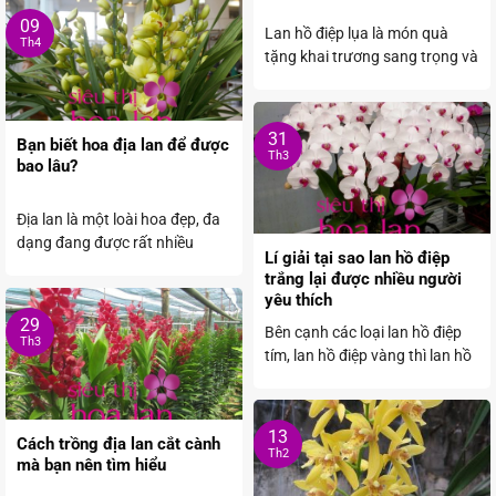
09
Lan hồ điệp lụa là món quà
Th4
tặng khai trương sang trọng và
ý nghĩa. ...
31
Bạn biết hoa địa lan để được
Th3
bao lâu?
Địa lan là một loài hoa đẹp, đa
dạng đang được rất nhiều
Lí giải tại sao lan hồ điệp
người yêu ...
trắng lại được nhiều người
yêu thích
29
Bên cạnh các loại lan hồ điệp
Th3
tím, lan hồ điệp vàng thì lan hồ
...
13
Cách trồng địa lan cắt cành
Th2
mà bạn nên tìm hiểu