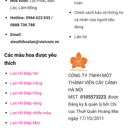
Nhà vườn:
Lộc Phát, Bảo
toán
Lộc, Lâm Đồng
Chính sách bảo vệ thông tin
Hotline: 0966 623 933 /
cá nhân của người tiêu
0888 736 788
dùng
Email:
Liên hệ
sieuthihoalan@vietcom.vn
Các màu hoa được yêu
thích
Lan Hồ Điệp tím
CÔNG TY TNHH MỘT
THÀNH VIÊN CÂY CẢNH
Lan Hồ Điệp trắng
HÀ NỘI
Lan Hồ Điệp hồng
MST:
0105573223
, được
Lan Hồ Điệp vàng
Đăng ký & quản lý bởi Chi
cục Thuế Quận Hoàng Mai
Lan Hồ Điệp nhiều màu
ngày 17/10/2011
Lan Hồ Điệp Mini