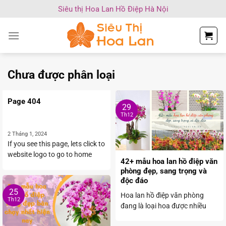
Chuyển
Siêu thị Hoa Lan Hồ Điệp Hà Nội
đến
nội
dung
Chưa được phân loại
Page 404
29
Th12
2 Tháng 1, 2024
If you see this page, lets click to
website logo to go to home
42+ mẫu hoa lan hồ điệp văn
page
phòng đẹp, sang trọng và
độc đáo
25
Hoa lan hồ điệp văn phòng
Th12
đang là loại hoa được nhiều
người lựa chọn ...