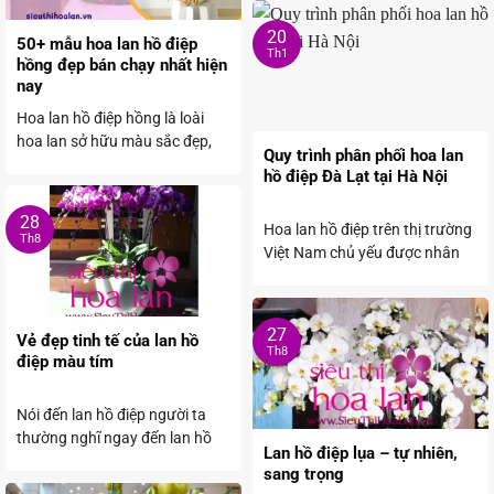
20
50+ mẫu hoa lan hồ điệp
Th1
hồng đẹp bán chạy nhất hiện
nay
Hoa lan hồ điệp hồng là loài
hoa lan sở hữu màu sắc đẹp,
Quy trình phân phối hoa lan
cực ...
hồ điệp Đà Lạt tại Hà Nội
28
Hoa lan hồ điệp trên thị trường
Th8
Việt Nam chủ yếu được nhân
giống và ...
27
Vẻ đẹp tinh tế của lan hồ
Th8
điệp màu tím
Nói đến lan hồ điệp người ta
thường nghĩ ngay đến lan hồ
Lan hồ điệp lụa – tự nhiên,
điệp màu ...
sang trọng