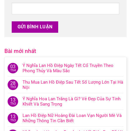
Bài mới nhất
Ý Nghĩa Lan Hồ Điệp Ngày Tết Cổ Truyền Theo
03
Phong Thủy Và Màu Sắc
Th4
Thu Mua Lan Hồ Điệp Sau Tết Số Lượng Lớn Tại Hà
28
Nội
Th3
Ý Nghĩa Hoa Lan Trắng Là Gì? Vẻ Đẹp Của Sự Tinh
13
Khiết Và Sang Trọng
Th3
Lan Hồ Điệp Nữ Hoàng Đài Loan Vạn Người Mê Và
13
Những Thông Tin Cần Biết
Th3