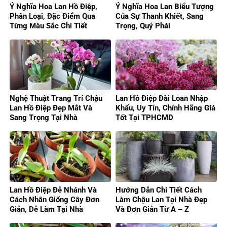
Ý Nghĩa Hoa Lan Hồ Điệp,
Ý Nghĩa Hoa Lan Biểu Tượng
Phân Loại, Đặc Điểm Qua
Của Sự Thanh Khiết, Sang
Từng Màu Sắc Chi Tiết
Trọng, Quý Phái
Nghệ Thuật Trang Trí Chậu
Lan Hồ Điệp Đài Loan Nhập
Lan Hồ Điệp Đẹp Mắt Và
Khẩu, Uy Tín, Chính Hãng Giá
Sang Trọng Tại Nhà
Tốt Tại TPHCMD
Lan Hồ Điệp Đẻ Nhánh Và
Hướng Dẫn Chi Tiết Cách
Cách Nhân Giống Cây Đơn
Làm Chậu Lan Tại Nhà Đẹp
Giản, Dễ Làm Tại Nhà
Và Đơn Giản Từ A – Z