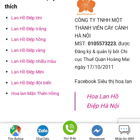
thích
Lan Hồ Điệp tím
CÔNG TY TNHH MỘT
THÀNH VIÊN CÂY CẢNH
Lan Hồ Điệp trắng
HÀ NỘI
Lan Hồ Điệp hồng
MST:
0105573223
, được
Lan Hồ Điệp vàng
Đăng ký & quản lý bởi Chi
cục Thuế Quận Hoàng Mai
Lan Hồ Điệp nhiều màu
ngày 17/10/2011
Lan Hồ Điệp Mini
Facebook Siêu thị hoa lan
Lan Hồ Điệp đột biến
Hoa lan Mãn Thiên Hồng
Hoa Lan Hồ
Điệp Hà Nội
Gọi điện
Tìm đường
Chat Zalo
Messenger
Nhắn tin SMS