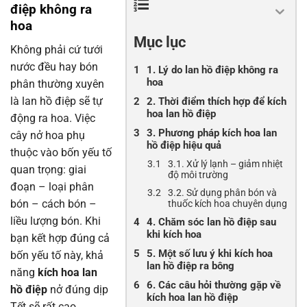
điệp không ra
hoa
Mục lục
Không phải cứ tưới
nước đều hay bón
1. Lý do lan hồ điệp không ra
hoa
phân thường xuyên
là lan hồ điệp sẽ tự
2. Thời điểm thích hợp để kích
hoa lan hồ điệp
động ra hoa. Việc
3. Phương pháp kích hoa lan
cây nở hoa phụ
hồ điệp hiệu quả
thuộc vào bốn yếu tố
3.1. Xử lý lạnh – giảm nhiệt
quan trọng: giai
độ môi trường
đoạn – loại phân
3.2. Sử dụng phân bón và
bón – cách bón –
thuốc kích hoa chuyên dụng
liều lượng bón. Khi
4. Chăm sóc lan hồ điệp sau
khi kích hoa
bạn kết hợp đúng cả
5. Một số lưu ý khi kích hoa
bốn yếu tố này, khả
lan hồ điệp ra bông
năng
kích hoa lan
6. Các câu hỏi thường gặp về
hồ điệp
nở đúng dịp
kích hoa lan hồ điệp
Tết sẽ rất cao.