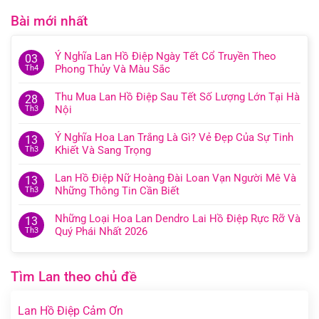
Bài mới nhất
Ý Nghĩa Lan Hồ Điệp Ngày Tết Cổ Truyền Theo
03
Phong Thủy Và Màu Sắc
Th4
Thu Mua Lan Hồ Điệp Sau Tết Số Lượng Lớn Tại Hà
28
Nội
Th3
Ý Nghĩa Hoa Lan Trắng Là Gì? Vẻ Đẹp Của Sự Tinh
13
Khiết Và Sang Trọng
Th3
Lan Hồ Điệp Nữ Hoàng Đài Loan Vạn Người Mê Và
13
Những Thông Tin Cần Biết
Th3
Những Loại Hoa Lan Dendro Lai Hồ Điệp Rực Rỡ Và
13
Quý Phái Nhất 2026
Th3
Tìm Lan theo chủ đề
Lan Hồ Điệp Cảm Ơn