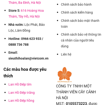
Thám, Ba Đình, Hà Nội
Chính sách bảo hành
Store 5:
616 Hoàng Hoa
Chính sách kiểm hàng
Thám, Tây Hồ, Hà Nội
Chính sách bảo mật thanh
Nhà vườn:
Lộc Phát, Bảo
toán
Lộc, Lâm Đồng
Chính sách bảo vệ thông tin
Hotline: 0966 623 933 /
cá nhân của người tiêu
0888 736 788
dùng
Email:
Liên hệ
sieuthihoalan@vietcom.vn
Các màu hoa được yêu
thích
Lan Hồ Điệp tím
CÔNG TY TNHH MỘT
THÀNH VIÊN CÂY CẢNH
Lan Hồ Điệp trắng
HÀ NỘI
Lan Hồ Điệp hồng
MST:
0105573223
, được