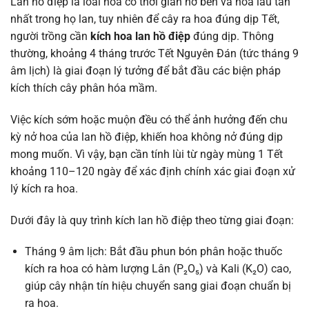
Lan hồ điệp là loài hoa có thời gian nở bền và hoa lâu tàn
nhất trong họ lan, tuy nhiên để cây ra hoa đúng dịp Tết,
người trồng cần
kích hoa lan hồ điệp
đúng dịp. Thông
thường, khoảng 4 tháng trước Tết Nguyên Đán (tức tháng 9
âm lịch) là giai đoạn lý tưởng để bắt đầu các biện pháp
kích thích cây phân hóa mầm.
Việc kích sớm hoặc muộn đều có thể ảnh hưởng đến chu
kỳ nở hoa của lan hồ điệp, khiến hoa không nở đúng dịp
mong muốn. Vì vậy, bạn cần tính lùi từ ngày mùng 1 Tết
khoảng 110–120 ngày để xác định chính xác giai đoạn xử
lý kích ra hoa.
Dưới đây là quy trình kích lan hồ điệp theo từng giai đoạn:
Tháng 9 âm lịch: Bắt đầu phun bón phân hoặc thuốc
kích ra hoa có hàm lượng Lân (P₂O₅) và Kali (K₂O) cao,
giúp cây nhận tín hiệu chuyển sang giai đoạn chuẩn bị
ra hoa.