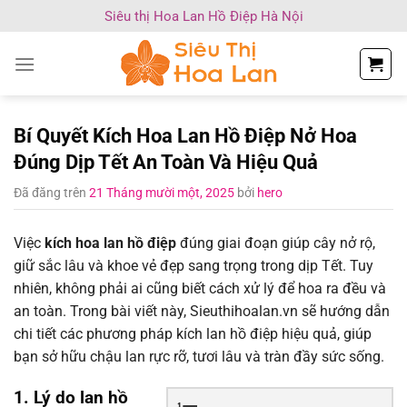
Chuyển
Siêu thị Hoa Lan Hồ Điệp Hà Nội
đến
nội
dung
Bí Quyết Kích Hoa Lan Hồ Điệp Nở Hoa
Đúng Dịp Tết An Toàn Và Hiệu Quả
Đã đăng trên
21 Tháng mười một, 2025
bởi
hero
Việc
kích hoa lan hồ điệp
đúng giai đoạn giúp cây nở rộ,
giữ sắc lâu và khoe vẻ đẹp sang trọng trong dịp Tết. Tuy
nhiên, không phải ai cũng biết cách xử lý để hoa ra đều và
an toàn. Trong bài viết này, Sieuthihoalan.vn sẽ hướng dẫn
chi tiết các phương pháp kích lan hồ điệp hiệu quả, giúp
bạn sở hữu chậu lan rực rỡ, tươi lâu và tràn đầy sức sống.
1. Lý do lan hồ