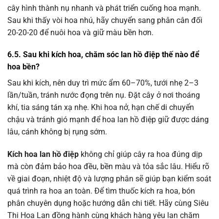
cây hình thành nụ nhanh và phát triển cuống hoa mạnh.
Sau khi thấy vòi hoa nhú, hãy chuyển sang phân cân đối
20-20-20 để nuôi hoa và giữ màu bền hơn.
6.5. Sau khi kích hoa, chăm sóc lan hồ điệp thế nào để
hoa bền?
Sau khi kích, nên duy trì mức ẩm 60–70%, tưới nhẹ 2–3
lần/tuần, tránh nước đọng trên nụ. Đặt cây ở nơi thoáng
khí, tia sáng tán xạ nhẹ. Khi hoa nở, hạn chế di chuyển
chậu và tránh gió mạnh để hoa lan hồ điệp giữ được dáng
lâu, cánh không bị rụng sớm.
Kích hoa lan hồ điệp
không chỉ giúp cây ra hoa đúng dịp
mà còn đảm bảo hoa đều, bền màu và tỏa sắc lâu. Hiểu rõ
về giai đoạn, nhiệt độ và lượng phân sẽ giúp bạn kiểm soát
quá trình ra hoa an toàn. Để tìm thuốc kích ra hoa, bón
phân chuyên dụng hoặc hướng dẫn chi tiết. Hãy cùng Siêu
Thi Hoa Lan đồng hành cùng khách hàng yêu lan chăm