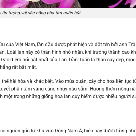
 ấn tượng với sắc hồng pha tím cuốn hút
ữu của Việt Nam, lần đầu được phát hiện và đặt tên bởi anh Trầ
lan. Loài lan này có thân hình nhỏ nhắn, khi trưởng thành cao k
Đặc điểm nổi bật nhất của Lan Trần Tuấn là thân cây dẹp, mọc
thẳng rất bắt mắt.
thể hài hòa và khác biệt. Vào mùa xuân, cây cho hoa liên tục t
 xuyết phần tâm vàng cùng nhụy nâu sẫm. Hương thơm nồng nà
ành một trong những giống hoa lan quý hiếm được nhiều người 
có nguồn gốc từ khu vực Đông Nam Á, hiện nay được trồng phổ