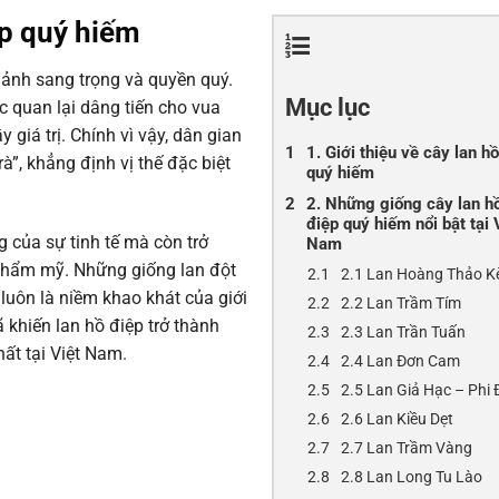
ệp quý hiếm
h ảnh sang trọng và quyền quý.
Mục lục
c quan lại dâng tiến cho vua
giá trị. Chính vì vậy, dân gian
1. Giới thiệu về cây lan h
à”, khẳng định vị thế đặc biệt
quý hiếm
2. Những giống cây lan h
điệp quý hiếm nổi bật tại 
g của sự tinh tế mà còn trở
Nam
 thẩm mỹ. Những giống lan đột
2.1 Lan Hoàng Thảo K
 luôn là niềm khao khát của giới
2.2 Lan Trầm Tím
 khiến lan hồ điệp trở thành
2.3 Lan Trần Tuấn
ất tại Việt Nam.
2.4 Lan Đơn Cam
2.5 Lan Giả Hạc – Phi 
2.6 Lan Kiều Dẹt
2.7 Lan Trầm Vàng
2.8 Lan Long Tu Lào