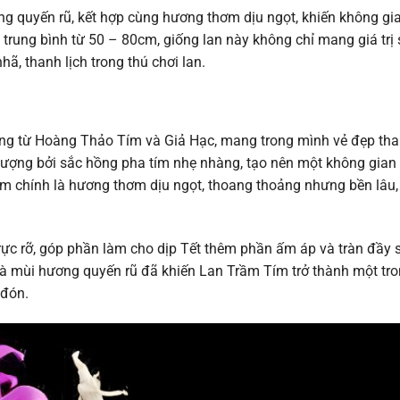
g quyến rũ, kết hợp cùng hương thơm dịu ngọt, khiến không gi
 trung bình từ 50 – 80cm, giống lan này không chỉ mang giá trị
, thanh lịch trong thú chơi lan.
ống từ Hoàng Thảo Tím và Giả Hạc, mang trong mình vẻ đẹp th
 tượng bởi sắc hồng pha tím nhẹ nhàng, tạo nên một không gian
m chính là hương thơm dịu ngọt, thoang thoảng nhưng bền lâu,
rực rỡ, góp phần làm cho dịp Tết thêm phần ấm áp và tràn đầy 
và mùi hương quyến rũ đã khiến Lan Trầm Tím trở thành một tr
 đón.