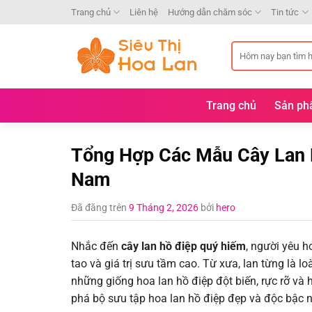
Chuyển
Trang chủ
Liên hệ
Hướng dẫn chăm sóc
Tin tức
đến
nội
Tìm
dung
kiếm:
Trang chủ
Sản p
Tổng Hợp Các Mẫu Cây Lan H
Nam
Đã đăng trên
9 Tháng 2, 2026
bởi
hero
Nhắc đến
cây lan hồ điệp quý hiếm
, người yêu 
tao và giá trị sưu tầm cao. Từ xưa, lan từng là 
những giống hoa lan hồ điệp đột biến, rực rỡ và
phá bộ sưu tập hoa lan hồ điệp đẹp và độc bậc n