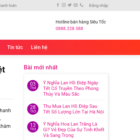
hanh toán
Đăng nhập
Hotline bán hàng Siêu Tốc
0888.228.588
Tin tức
Liên hệ
Bài mới nhất
ệt
Ý Nghĩa Lan Hồ Điệp Ngày
03
Tết Cổ Truyền Theo Phong
Th4
Thủy Và Màu Sắc
Thu Mua Lan Hồ Điệp Sau
28
thanh
Tết Số Lượng Lớn Tại Hà Nội
Th3
,
Ý Nghĩa Hoa Lan Trắng Là
13
 khám
Gì? Vẻ Đẹp Của Sự Tinh Khiết
Th3
Và Sang Trọng