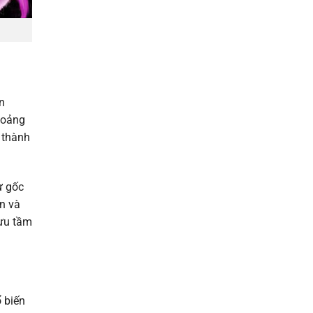
n
hoảng
 thành
ừ gốc
n và
sưu tầm
 biến