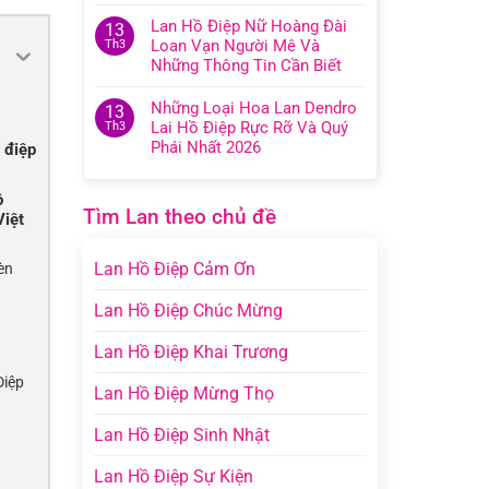
Lan Hồ Điệp Nữ Hoàng Đài
13
Loan Vạn Người Mê Và
Th3
Những Thông Tin Cần Biết
Những Loại Hoa Lan Dendro
13
Lai Hồ Điệp Rực Rỡ Và Quý
Th3
Phái Nhất 2026
ồ điệp
ồ
Tìm Lan theo chủ đề
Việt
Lan Hồ Điệp Cảm Ơn
èn
Lan Hồ Điệp Chúc Mừng
Lan Hồ Điệp Khai Trương
Điệp
Lan Hồ Điệp Mừng Thọ
Lan Hồ Điệp Sinh Nhật
Lan Hồ Điệp Sự Kiện