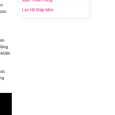
Mãn Thiên Hồng
an
Lan Hồ Điệp Mini
 sưu
anh
 lãng
 khiến
sức
ong