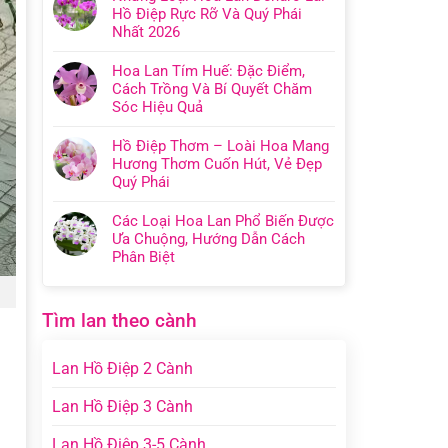
Hồ Điệp Rực Rỡ Và Quý Phái
Nhất 2026
Hoa Lan Tím Huế: Đặc Điểm,
Cách Trồng Và Bí Quyết Chăm
Sóc Hiệu Quả
Hồ Điệp Thơm – Loài Hoa Mang
Hương Thơm Cuốn Hút, Vẻ Đẹp
Quý Phái
Các Loại Hoa Lan Phổ Biến Được
Ưa Chuộng, Hướng Dẫn Cách
Phân Biệt
Tìm lan theo cành
Lan Hồ Điệp 2 Cành
Lan Hồ Điệp 3 Cành
Lan Hồ Điệp 3-5 Cành