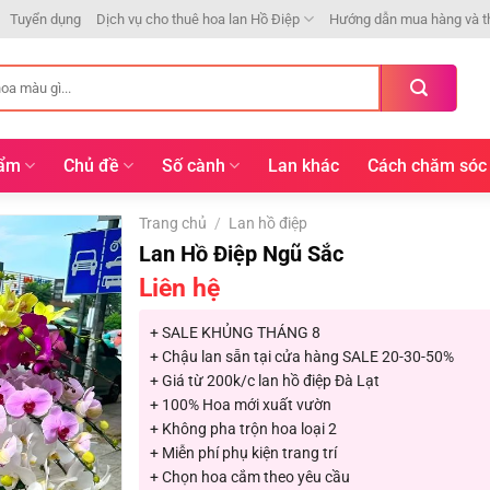
Tuyển dụng
Dịch vụ cho thuê hoa lan Hồ Điệp
Hướng dẫn mua hàng và t
hẩm
Chủ đề
Số cành
Lan khác
Cách chăm sóc
Trang chủ
/
Lan hồ điệp
Lan Hồ Điệp Ngũ Sắc
Liên hệ
+ SALE KHỦNG THÁNG 8
+ Chậu lan sẵn tại cửa hàng SALE 20-30-50%
+ Giá từ 200k/c lan hồ điệp Đà Lạt
+ 100% Hoa mới xuất vườn
+ Không pha trộn hoa loại 2
+ Miễn phí phụ kiện trang trí
+ Chọn hoa cắm theo yêu cầu