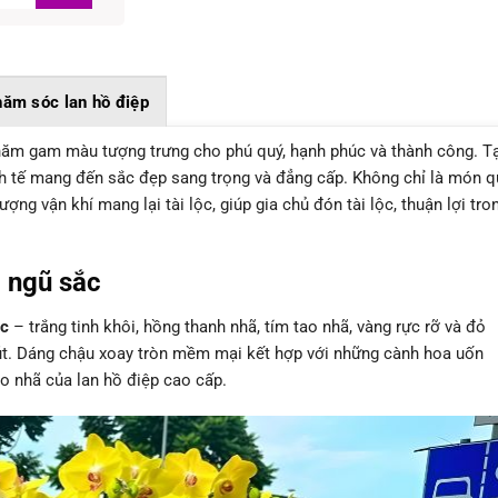
ăm sóc lan hồ điệp
năm gam màu tượng trưng cho phú quý, hạnh phúc và thành công. Tạ
nh tế mang đến sắc đẹp sang trọng và đẳng cấp. Không chỉ là món 
ượng vận khí mang lại tài lộc, giúp gia chủ đón tài lộc, thuận lợi tro
p ngũ sắc
ắc
– trắng tinh khôi, hồng thanh nhã, tím
tao nhã
, vàng rực rỡ và đỏ
út. Dáng chậu xoay tròn mềm mại kết hợp với những cành hoa uốn
ao nhã
của lan hồ điệp cao cấp.