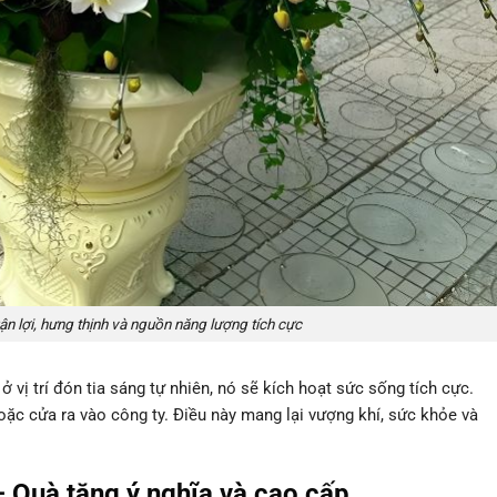
ận lợi, hưng thịnh và nguồn năng lượng tích cực
c
ở vị trí đón tia sáng tự nhiên, nó sẽ kích hoạt
sức sống
tích cực.
hoặc cửa ra vào công ty. Điều này mang lại vượng khí, sức khỏe và
– Quà tặng ý nghĩa và cao cấp