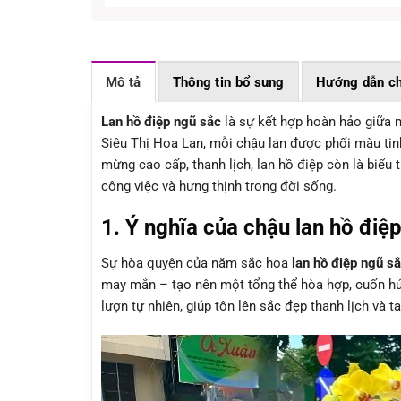
Mô tả
Thông tin bổ sung
Hướng dẫn ch
Lan hồ điệp ngũ sắc
là sự kết hợp hoàn hảo giữa 
Siêu Thị Hoa Lan, mỗi chậu lan được phối màu ti
mừng cao cấp, thanh lịch, lan hồ điệp còn là biểu t
công việc và hưng thịnh trong đời sống.
1. Ý nghĩa của chậu lan hồ điệ
Sự hòa quyện của năm sắc hoa
lan hồ điệp ngũ s
may mắn – tạo nên một tổng thể
hòa hợp
, cuốn h
lượn tự nhiên, giúp tôn lên sắc đẹp thanh lịch và
t