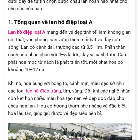
dưới đây để tự tin chọn được chậu lan hoàn hảo nhất cho
nhu cầu của bạn.
1. Tổng quan về lan hồ điệp loại A
Lan hồ điệp loại A
mang đến vẻ đẹp tinh tế, làm không gian
nội thất, văn phòng, sân vườn thêm nổi bật và đầy sức
sống. Lan có cành dài, thường cao từ 0,5–1m. Phần thân
cành hoa chắc chắn với 4–5 lá lớn, dày và xanh tươi. Các
phát hoa mọc từ nách lá phát triển tốt, mỗi phát hoa có
khoảng 10–12 nụ.
Khi nở, hoa bung với bông to, cánh mịn, màu sặc sỡ như
các loại
lan hồ điệp trắng
, tím, vàng. Đôi khi các nghệ nhân
còn kết hợp nhiều màu hoa tạo nên vẻ đẹp độc đáo cho
chậu hoa lan. Hoa có hương thơm nhẹ nhàng và đặc biệt,
hoa lâu tàn, giúp giữ được vẻ đẹp siêu bền bỉ.