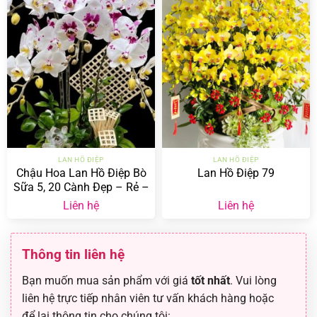
LAN HỒ ĐIỆP
LAN HỒ ĐIỆP
Chậu Hoa Lan Hồ Điệp Bò
Lan Hồ Điệp 79
Sữa 5, 20 Cành Đẹp – Rẻ –
Màu Sắc Độc Lạ
Liên hệ
Liên hệ
Thông tin liên hệ
Bạn muốn mua sản phẩm với giá
tốt nhất
. Vui lòng
liên hệ trực tiếp nhân viên tư vấn khách hàng hoặc
để lại thông tin cho chúng tôi: