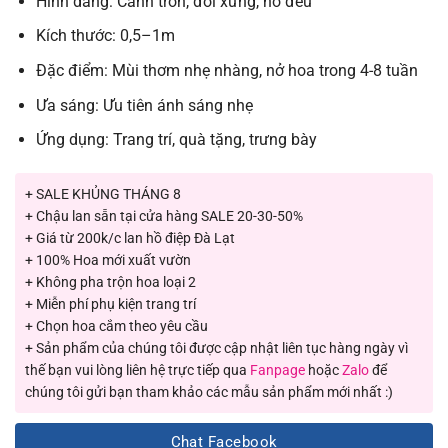
Hình dáng: Cánh tròn, đối xứng, nở đều
Kích thước: 0,5–1m
Đặc điểm: Mùi thơm nhẹ nhàng, nở hoa trong 4-8 tuần
Ưa sáng: Ưu tiên ánh sáng nhẹ
Ứng dụng: Trang trí, quà tặng, trưng bày
+ SALE KHỦNG THÁNG 8
+ Chậu lan sẵn tại cửa hàng SALE 20-30-50%
+ Giá từ 200k/c lan hồ điệp Đà Lạt
+ 100% Hoa mới xuất vườn
+ Không pha trộn hoa loại 2
+ Miễn phí phụ kiện trang trí
+ Chọn hoa cắm theo yêu cầu
+ Sản phẩm của chúng tôi được cập nhật liên tục hàng ngày vì
thế bạn vui lòng liên hệ trực tiếp qua
Fanpage
hoặc
Zalo
để
chúng tôi gửi bạn tham khảo các mẫu sản phẩm mới nhất :)
Chat Facebook