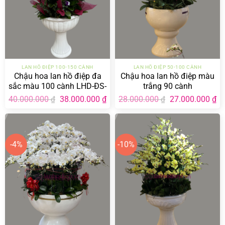
LAN HỒ ĐIỆP 100-150 CÀNH
LAN HỒ ĐIỆP 50-100 CÀNH
Chậu hoa lan hồ điệp đa
Chậu hoa lan hồ điệp màu
sắc màu 100 cành LHD-ĐS-
trắng 90 cành
100-CS-03
Giá
Giá
Giá
Gi
40.000.000
38.000.000
₫
28.000.000
27.000.000
₫
₫
₫
gốc
hiện
gốc
hi
là:
tại
là:
tại
40.000.000 ₫.
là:
28.000.000 ₫.
là:
38.000.000 ₫.
27
-4%
-10%