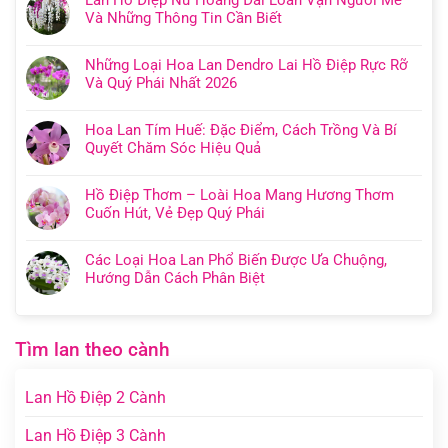
Lan Hồ Điệp Nữ Hoàng Đài Loan Vạn Người Mê
Và Những Thông Tin Cần Biết
Những Loại Hoa Lan Dendro Lai Hồ Điệp Rực Rỡ
Và Quý Phái Nhất 2026
Hoa Lan Tím Huế: Đặc Điểm, Cách Trồng Và Bí
Quyết Chăm Sóc Hiệu Quả
Hồ Điệp Thơm – Loài Hoa Mang Hương Thơm
Cuốn Hút, Vẻ Đẹp Quý Phái
Các Loại Hoa Lan Phổ Biến Được Ưa Chuộng,
Hướng Dẫn Cách Phân Biệt
Tìm lan theo cành
Lan Hồ Điệp 2 Cành
Lan Hồ Điệp 3 Cành