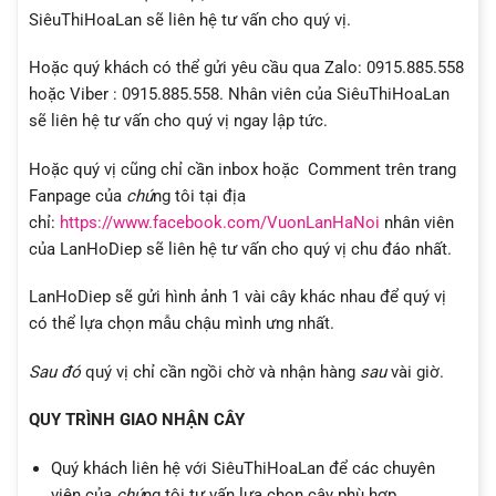
SiêuThiHoaLan sẽ liên hệ tư vấn cho quý vị.
Hoặc quý khách có thể gửi yêu cầu qua Zalo: 0915.885.558
hoặc Viber : 0915.885.558. Nhân viên của SiêuThiHoaLan
sẽ liên hệ tư vấn cho quý vị ngay lập tức.
Hoặc quý vị cũng chỉ cần inbox hoặc Comment trên trang
Fanpage của
chú
ng tôi tại địa
chỉ:
https://www.facebook.com/VuonLanHaNoi
nhân viên
của LanHoDiep sẽ liên hệ tư vấn cho quý vị chu đáo nhất.
LanHoDiep sẽ gửi hình ảnh 1 vài cây khác nhau để quý vị
có thể lựa chọn mẫu chậu mình ưng nhất.
Sau đó
quý vị chỉ cần ngồi chờ và nhận hàng
sau
vài giờ.
QUY TRÌNH GIAO NHẬN CÂY
Quý khách liên hệ với SiêuThiHoaLan để các chuyên
viên của
chú
ng tôi tư vấn lựa chọn cây phù hợp.