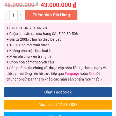
45.000.000
Giá
43.000.000
₫
Giá
₫
gốc
hiện
là:
tại
Chậu hoa lan hồ điệp đa sắc màu 150 cành LHD-ĐS-150-CS-01 số l
Thêm Vào Giỏ Hàng
45.000.000 ₫.
là:
43.000.000 ₫.
+ SALE KHỦNG THÁNG 8
+ Chậu lan sẵn tại cửa hàng SALE 20-30-50%
+ Giá từ 200k/c lan hồ điệp Đà Lạt
+ 100% Hoa mới xuất vườn
+ Không pha trộn hoa loại 2
+ Miễn phí phụ kiện trang trí
+ Chọn hoa cắm theo yêu cầu
+ Sản phẩm của chúng tôi được cập nhật liên tục hàng ngày vì
thế bạn vui lòng liên hệ trực tiếp qua
Fanpage
hoặc
Zalo
để
chúng tôi gửi bạn tham khảo các mẫu sản phẩm mới nhất :)
Chat Facebook
Mua sỉ: 0912.580.088