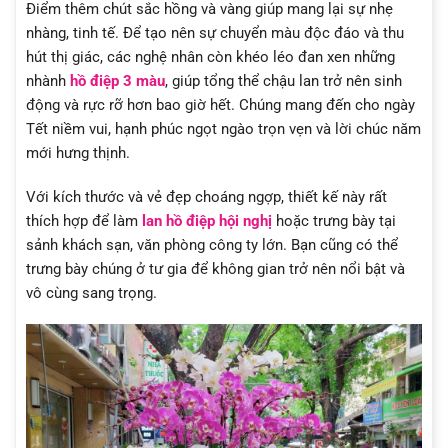
Điểm thêm chút sắc hồng và vàng giúp mang lại sự nhẹ
nhàng, tinh tế. Để tạo nên sự chuyển màu độc đáo và thu
hút thị giác, các nghệ nhân còn khéo léo đan xen những
nhành
hồ điệp 3 màu
, giúp tổng thể chậu lan trở nên sinh
động và rực rỡ hơn bao giờ hết. Chúng mang đến cho ngày
Tết niềm vui, hạnh phúc ngọt ngào trọn vẹn và lời chúc năm
mới hưng thịnh.
Với kích thước và vẻ đẹp choáng ngợp, thiết kế này rất
thích hợp để làm
lan hồ điệp hội nghị
hoặc trưng bày tại
sảnh khách sạn, văn phòng công ty lớn. Bạn cũng có thể
trưng bày chúng ở tư gia để không gian trở nên nổi bật và
vô cùng sang trọng.