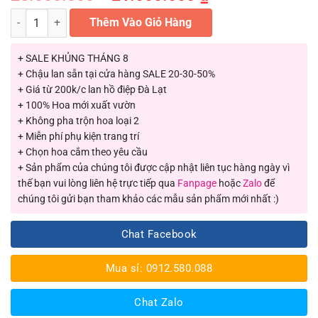
gốc
hiện
là:
tại
Chậu hoa lan hồ điệp màu hồng 70 cành số lượng
Thêm Vào Giỏ Hàng
25.000.000 ₫.
là:
21.000.000 ₫.
+ SALE KHỦNG THÁNG 8
+ Chậu lan sẵn tại cửa hàng SALE 20-30-50%
+ Giá từ 200k/c lan hồ điệp Đà Lạt
+ 100% Hoa mới xuất vườn
+ Không pha trộn hoa loại 2
+ Miễn phí phụ kiện trang trí
+ Chọn hoa cắm theo yêu cầu
+ Sản phẩm của chúng tôi được cập nhật liên tục hàng ngày vì
thế bạn vui lòng liên hệ trực tiếp qua
Fanpage
hoặc
Zalo
để
chúng tôi gửi bạn tham khảo các mẫu sản phẩm mới nhất :)
Chat Facebook
Mua sỉ: 0912.580.088
Chat Zalo