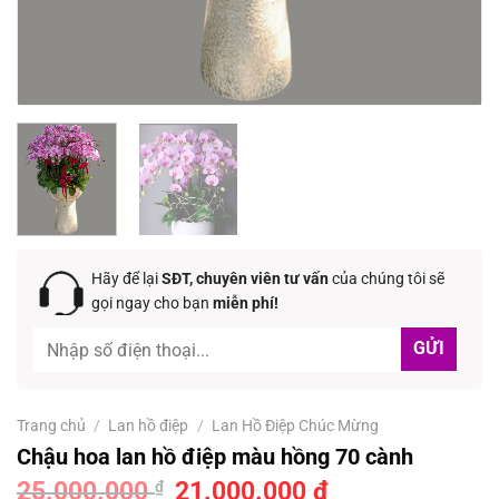
Hãy để lại
SĐT, chuyên viên tư vấn
của chúng tôi sẽ
gọi ngay cho bạn
miễn phí!
Trang chủ
/
Lan hồ điệp
/
Lan Hồ Điệp Chúc Mừng
Chậu hoa lan hồ điệp màu hồng 70 cành
25.000.000
Giá
21.000.000
₫
Giá
₫