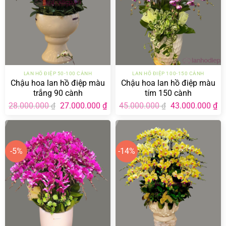
LAN HỒ ĐIỆP 50-100 CÀNH
LAN HỒ ĐIỆP 100-150 CÀNH
Chậu hoa lan hồ điệp màu
Chậu hoa lan hồ điệp màu
trắng 90 cành
tím 150 cành
Giá
Giá
Giá
Gi
28.000.000
27.000.000
₫
45.000.000
43.000.000
₫
₫
₫
gốc
hiện
gốc
hi
là:
tại
là:
tại
28.000.000 ₫.
là:
45.000.000 ₫.
là:
27.000.000 ₫.
43
-5%
-14%