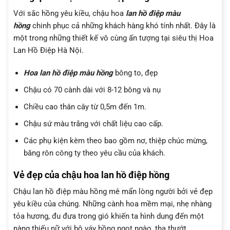
Với sắc hồng yêu kiều, chậu hoa
lan hồ điệp màu
hồng
chinh phục cả những khách hàng khó tính nhất. Đây là
một trong những thiết kế vô cùng ấn tượng tại siêu thị Hoa
Lan Hồ Điệp Hà Nội.
Hoa lan hồ điệp màu hồng
bông to, đẹp
Chậu có 70 cành dài với 8-12 bông và nụ
Chiều cao thân cây từ 0,5m đến 1m.
Chậu sứ màu trắng với chất liệu cao cấp.
Các phụ kiện kèm theo bao gồm nơ, thiệp chúc mừng,
băng rôn công ty theo yêu cầu của khách.
Vẻ đẹp của chậu hoa lan hồ điệp hồng
Chậu lan hồ điệp màu hồng mê mẩn lòng người bởi vẻ đẹp
yêu kiều của chúng. Những cành hoa mềm mại, nhẹ nhàng
tỏa hương, đu đưa trong gió khiến ta hình dung đến một
nàng thiếu nữ với bộ váy hồng ngọt ngào, tha thướt.