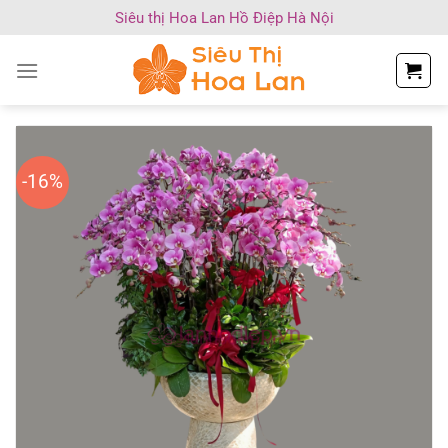
Chuyển
Siêu thị Hoa Lan Hồ Điệp Hà Nội
đến
nội
dung
-16%