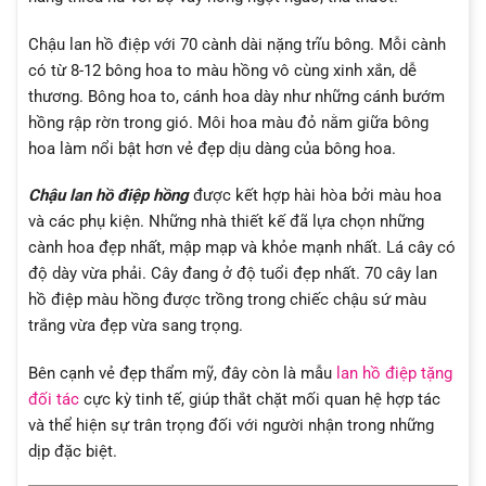
Chậu lan hồ điệp với 70 cành dài nặng trĩu bông. Mỗi cành
có từ 8-12 bông hoa to màu hồng vô cùng xinh xắn, dễ
thương. Bông hoa to, cánh hoa dày như những cánh bướm
hồng rập rờn trong gió. Môi hoa màu đỏ nằm giữa bông
hoa làm nổi bật hơn vẻ đẹp dịu dàng của bông hoa.
Chậu lan hồ điệp hồng
được kết hợp hài hòa bởi màu hoa
và các phụ kiện. Những nhà thiết kế đã lựa chọn những
cành hoa đẹp nhất, mập mạp và khỏe mạnh nhất. Lá cây có
độ dày vừa phải. Cây đang ở độ tuổi đẹp nhất. 70 cây lan
hồ điệp màu hồng được trồng trong chiếc chậu sứ màu
trắng vừa đẹp vừa sang trọng.
Bên cạnh vẻ đẹp thẩm mỹ, đây còn là mẫu
lan hồ điệp tặng
đối tác
cực kỳ tinh tế, giúp thắt chặt mối quan hệ hợp tác
và thể hiện sự trân trọng đối với người nhận trong những
dịp đặc biệt.