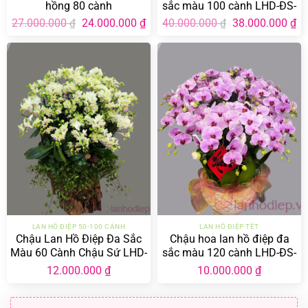
hồng 80 cành
sắc màu 100 cành LHD-ĐS-
100-CS-03
Giá
Giá
Giá
Gi
27.000.000
24.000.000
₫
40.000.000
38.000.000
₫
₫
₫
gốc
hiện
gốc
hi
là:
tại
là:
tại
27.000.000 ₫.
là:
40.000.000 ₫.
là:
24.000.000 ₫.
38
LAN HỒ ĐIỆP 50-100 CÀNH
LAN HỒ ĐIỆP TẾT
Chậu Lan Hồ Điệp Đa Sắc
Chậu hoa lan hồ điệp đa
Màu 60 Cành Chậu Sứ LHD-
sắc màu 120 cành LHD-ĐS-
ĐS-60-CS-01
120-CS-02
12.000.000
₫
10.000.000
₫