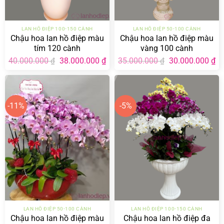
LAN HỒ ĐIỆP 100-150 CÀNH
LAN HỒ ĐIỆP 50-100 CÀNH
Chậu hoa lan hồ điệp màu
Chậu hoa lan hồ điệp màu
tím 120 cành
vàng 100 cành
Giá
Giá
Giá
Gi
40.000.000
38.000.000
₫
35.000.000
30.000.000
₫
₫
₫
gốc
hiện
gốc
hi
là:
tại
là:
tại
40.000.000 ₫.
là:
35.000.000 ₫.
là:
38.000.000 ₫.
30
-11%
-5%
LAN HỒ ĐIỆP 50-100 CÀNH
LAN HỒ ĐIỆP 100-150 CÀNH
Chậu hoa lan hồ điệp màu
Chậu hoa lan hồ điệp đa