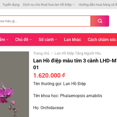
Tuyển dụng
Dịch vụ cho thuê hoa lan Hồ Điệp
Hướng dẫn mua hàng và t
hẩm
Chủ đề
Số cành
Lan khác
Cách chăm sóc
Trang chủ
/
Lan Hồ Điệp Tặng Người Yêu
Lan Hồ điệp màu tím 3 cành LHD-M
01
1.620.000
₫
Tên thường gọi: Lan Hồ Điệp
Tên khoa học: Phalaenopsis amabilis
Họ: Orchidaceae