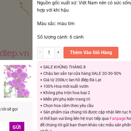
Nguồn gốc xuất xứ: Việt Nam nên có sức sống
hợp với khí hậu
Màu sắc: màu tím
Số lượng cành: 6 cành
Lan Hồ điệp màu tím 3 cành LHD-MT-3-CS-01 số l
Thêm Vào Giỏ Hàng
+ SALE KHỦNG THÁNG 8
+ Chậu lan sẵn tại cửa hàng SALE 20-30-50%
+ Giá từ 200k/c lan hồ điệp Đà Lạt
+ 100% Hoa mới xuất vườn
+ Không pha trộn hoa loại 2
+ Miễn phí phụ kiện trang trí
+ Chọn hoa cắm theo yêu cầu
tôi sẽ gọi
+ Sản phẩm của chúng tôi được cập nhật liên tục
vì thế bạn vui lòng liên hệ trực tiếp qua
Fanpage
ho
để chúng tôi gửi bạn tham khảo các mẫu sản phẩ