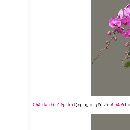
Chậu lan hồ điệp tím
tặng người yêu với
6 cành
tượ