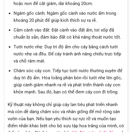
hoặc non để cắt giâm, dài khoảng 20cm.
Ngâm gốc cành: Ngâm gốc cành vào nước ấm trong
khoảng 20 phút để giúp kích thích sự ra rễ.
Cắm cành vào đất: Đặt cành vào đất ẩm, tơi xốp đã
chuẩn bị sẵn, đảm bảo đất có khả năng thoát nước tốt.
Tưới nước nhẹ: Duy trì độ ẩm cho cây bằng cách tưới
nước nhẹ và đều. Để cây tránh ánh nắng chiếu trực tiếp
và chỗ râm mát.
Chăm sóc cây con: Tiếp tục tưới nước thường xuyên để
duy trì độ ẩm. Hòa loãng phân bón rồi tưới nhẹ lên gốc,
giúp cành giâm nhanh ra rễ và phát triển thành cây con
khỏe mạnh. Sau đó, bạn có thể đem cây con đi trồng.
Kỹ thuật này không chỉ giúp cây lan tiêu phát triển nhanh
mà còn dễ dàng chăm sóc và nhân giống để mở rộng sân
vườn của bạn. Nếu bạn yêu thích sự rực rỡ và muốn tạo
điểm nhấn khác biệt cho bộ sưu tập hoa trắng của mình, có