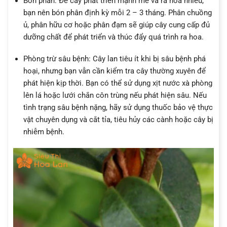
Bón phân: Để cây phát triển mạnh mẽ và ra hoa nhiều,
bạn nên bón phân định kỳ mỗi 2 – 3 tháng. Phân chuồng
ủ, phân hữu cơ hoặc phân đạm sẽ giúp cây cung cấp đủ
dưỡng chất để phát triển và thúc đẩy quá trình ra hoa.
Phòng trừ sâu bệnh: Cây lan tiêu ít khi bị sâu bệnh phá
hoại, nhưng bạn vẫn cần kiểm tra cây thường xuyên để
phát hiện kịp thời. Bạn có thể sử dụng xịt nước xà phòng
lên lá hoặc lưới chắn côn trùng nếu phát hiện sâu. Nếu
tình trạng sâu bệnh nặng, hãy sử dụng thuốc bảo vệ thực
vật chuyên dụng và cắt tỉa, tiêu hủy các cành hoặc cây bị
nhiễm bệnh.