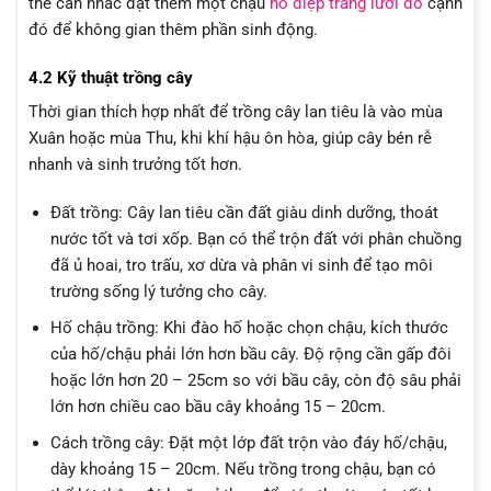
thể cân nhắc đặt thêm một chậu
hồ điệp trắng lưỡi đỏ
cạnh
đó để không gian thêm phần sinh động.
4.2 Kỹ thuật trồng cây
Thời gian thích hợp nhất để trồng cây lan tiêu là vào mùa
Xuân hoặc mùa Thu, khi khí hậu ôn hòa, giúp cây bén rễ
nhanh và sinh trưởng tốt hơn.
Đất trồng: Cây lan tiêu cần đất giàu dinh dưỡng, thoát
nước tốt và tơi xốp. Bạn có thể trộn đất với phân chuồng
đã ủ hoai, tro trấu, xơ dừa và phân vi sinh để tạo môi
trường sống lý tưởng cho cây.
Hố chậu trồng: Khi đào hố hoặc chọn chậu, kích thước
của hố/chậu phải lớn hơn bầu cây. Độ rộng cần gấp đôi
hoặc lớn hơn 20 – 25cm so với bầu cây, còn độ sâu phải
lớn hơn chiều cao bầu cây khoảng 15 – 20cm.
Cách trồng cây: Đặt một lớp đất trộn vào đáy hố/chậu,
dày khoảng 15 – 20cm. Nếu trồng trong chậu, bạn có