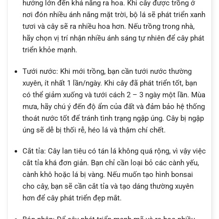
hưởng lớn đến khả năng ra hoa. Khi cây được trồng ở
nơi đón nhiều ánh nắng mặt trời, bộ lá sẽ phát triển xanh
tươi và cây sẽ ra nhiều hoa hơn. Nếu trồng trong nhà,
hãy chọn vị trí nhận nhiều ánh sáng tự nhiên để cây phát
triển khỏe mạnh.
Tưới nước: Khi mới trồng, bạn cần tưới nước thường
xuyên, ít nhất 1 lần/ngày. Khi cây đã phát triển tốt, bạn
có thể giảm xuống và tưới cách 2 – 3 ngày một lần. Mùa
mưa, hãy chú ý đến độ ẩm của đất và đảm bảo hệ thống
thoát nước tốt để tránh tình trạng ngập úng. Cây bị ngập
úng sẽ dễ bị thối rễ, héo lá và thậm chí chết.
Cắt tỉa: Cây lan tiêu có tán lá không quá rộng, vì vậy việc
cắt tỉa khá đơn giản. Bạn chỉ cần loại bỏ các cành yếu,
cành khô hoặc lá bị vàng. Nếu muốn tạo hình bonsai
cho cây, bạn sẽ cần cắt tỉa và tạo dáng thường xuyên
hơn để cây phát triển đẹp mắt.