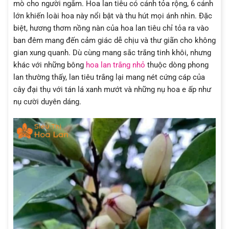
mò cho người ngắm. Hoa lan tiêu có cánh tỏa rộng, 6 cánh
lớn khiến loài hoa này nổi bật và thu hút mọi ánh nhìn. Đặc
biệt, hương thơm nồng nàn của hoa lan tiêu chỉ tỏa ra vào
ban đêm mang đến cảm giác dễ chịu và thư giãn cho không
gian xung quanh. Dù cùng mang sắc trắng tinh khôi, nhưng
khác với những bông
hoa lan trắng nhỏ
thuộc dòng phong
lan thường thấy, lan tiêu trắng lại mang nét cứng cáp của
cây đại thụ với tán lá xanh mướt và những nụ hoa e ấp như
nụ cười duyên dáng.