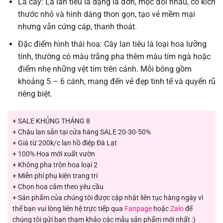
Lá cây: Lá lan tiêu là dạng lá đơn, mọc đối nhau, có kích
thước nhỏ và hình dáng thon gọn, tạo vẻ mềm mại
nhưng vẫn cứng cáp, thanh thoát.
Đặc điểm hình thái hoa: Cây lan tiêu là loại hoa lưỡng
tính, thường có màu trắng pha thêm màu tím ngà hoặc
điểm nhẹ những vệt tím trên cánh. Mỗi bông gồm
khoảng 5 – 6 cánh, mang đến vẻ đẹp tinh tế và quyến rũ
riêng biệt.
+ SALE KHỦNG THÁNG 8
+ Chậu lan sẵn tại cửa hàng SALE 20-30-50%
+ Giá từ 200k/c lan hồ điệp Đà Lạt
+ 100% Hoa mới xuất vườn
+ Không pha trộn hoa loại 2
+ Miễn phí phụ kiện trang trí
+ Chọn hoa cắm theo yêu cầu
+ Sản phẩm của chúng tôi được cập nhật liên tục hàng ngày vì
thế bạn vui lòng liên hệ trực tiếp qua
Fanpage
hoặc
Zalo
để
chúng tôi gửi bạn tham khảo các mẫu sản phẩm mới nhất :)