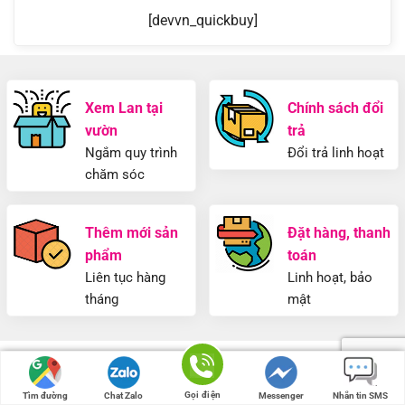
[devvn_quickbuy]
Xem Lan tại
Chính sách đổi
vườn
trả
Ngắm quy trình
Đổi trả linh hoạt
chăm sóc
Thêm mới sản
Đặt hàng, thanh
phẩm
toán
Liên tục hàng
Linh hoạt, bảo
tháng
mật
Địa chỉ:
Thông tin
Gọi điện
Tìm đường
Chat Zalo
Messenger
Nhắn tin SMS