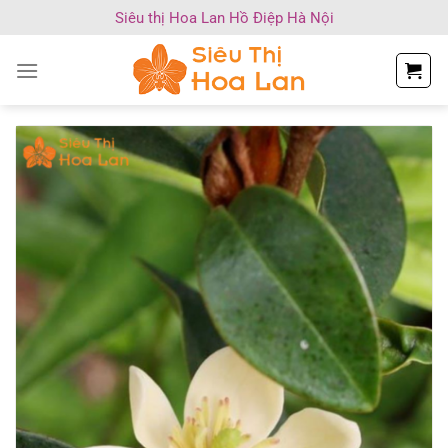
Chuyển
Siêu thị Hoa Lan Hồ Điệp Hà Nội
đến
nội
dung