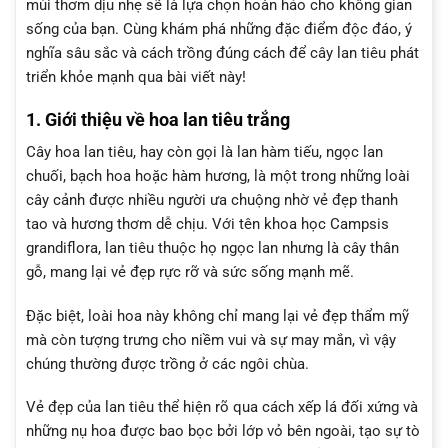
mùi thơm dịu nhẹ sẽ là lựa chọn hoàn hảo cho không gian
sống của bạn. Cùng khám phá những đặc điểm độc đáo, ý
nghĩa sâu sắc và cách trồng đúng cách để cây lan tiêu phát
triển khỏe mạnh qua bài viết này!
1. Giới thiệu về hoa lan tiêu trắng
Cây hoa lan tiêu, hay còn gọi là lan hàm tiếu, ngọc lan
chuối, bạch hoa hoặc hàm hương, là một trong những loài
cây cảnh được nhiều người ưa chuộng nhờ vẻ đẹp thanh
tao và hương thơm dễ chịu. Với tên khoa học Campsis
grandiflora, lan tiêu thuộc họ ngọc lan nhưng là cây thân
gỗ, mang lại vẻ đẹp rực rỡ và sức sống mạnh mẽ.
Đặc biệt, loài hoa này không chỉ mang lại vẻ đẹp thẩm mỹ
mà còn tượng trưng cho niềm vui và sự may mắn, vì vậy
chúng thường được trồng ở các ngôi chùa.
Vẻ đẹp của lan tiêu thể hiện rõ qua cách xếp lá đối xứng và
những nụ hoa được bao bọc bởi lớp vỏ bên ngoài, tạo sự tò