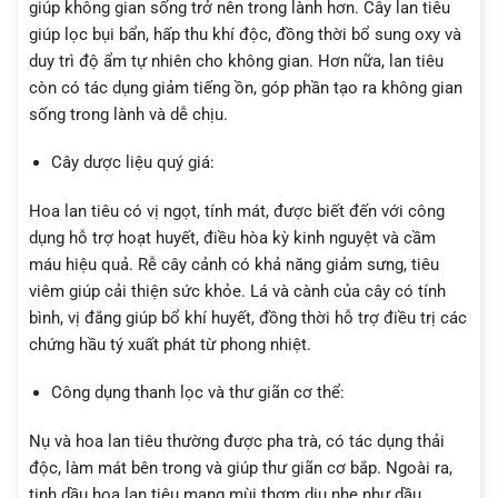
giúp không gian sống trở nên trong lành hơn. Cây lan tiêu
giúp lọc bụi bẩn, hấp thu khí độc, đồng thời bổ sung oxy và
duy trì độ ẩm tự nhiên cho không gian. Hơn nữa, lan tiêu
còn có tác dụng giảm tiếng ồn, góp phần tạo ra không gian
sống trong lành và dễ chịu.
Cây dược liệu quý giá:
Hoa lan tiêu có vị ngọt, tính mát, được biết đến với công
dụng hỗ trợ hoạt huyết, điều hòa kỳ kinh nguyệt và cầm
máu hiệu quả. Rễ cây cảnh có khả năng giảm sưng, tiêu
viêm giúp cải thiện sức khỏe. Lá và cành của cây có tính
bình, vị đắng giúp bổ khí huyết, đồng thời hỗ trợ điều trị các
chứng hầu tý xuất phát từ phong nhiệt.
Công dụng thanh lọc và thư giãn cơ thể:
Nụ và hoa lan tiêu thường được pha trà, có tác dụng thải
độc, làm mát bên trong và giúp thư giãn cơ bắp. Ngoài ra,
tinh dầu hoa lan tiêu mang mùi thơm dịu nhẹ như dầu