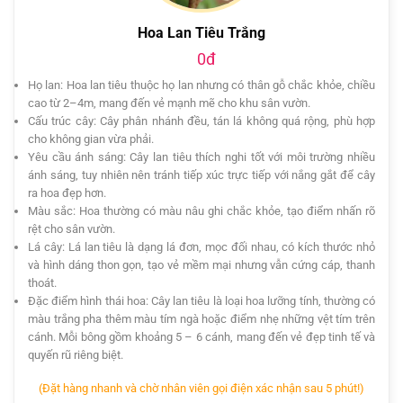
Hoa Lan Tiêu Trắng
0đ
Họ lan: Hoa lan tiêu thuộc họ lan nhưng có thân gỗ chắc khỏe, chiều
cao từ 2–4m, mang đến vẻ mạnh mẽ cho khu sân vườn.
Cấu trúc cây: Cây phân nhánh đều, tán lá không quá rộng, phù hợp
cho không gian vừa phải.
Yêu cầu ánh sáng: Cây lan tiêu thích nghi tốt với môi trường nhiều
ánh sáng, tuy nhiên nên tránh tiếp xúc trực tiếp với nắng gắt để cây
ra hoa đẹp hơn.
Màu sắc: Hoa thường có màu nâu ghi chắc khỏe, tạo điểm nhấn rõ
rệt cho sân vườn.
Lá cây: Lá lan tiêu là dạng lá đơn, mọc đối nhau, có kích thước nhỏ
và hình dáng thon gọn, tạo vẻ mềm mại nhưng vẫn cứng cáp, thanh
thoát.
Đặc điểm hình thái hoa: Cây lan tiêu là loại hoa lưỡng tính, thường có
màu trắng pha thêm màu tím ngà hoặc điểm nhẹ những vệt tím trên
cánh. Mỗi bông gồm khoảng 5 – 6 cánh, mang đến vẻ đẹp tinh tế và
quyến rũ riêng biệt.
(Đặt hàng nhanh và chờ nhân viên gọi điện xác nhận sau 5 phút!)