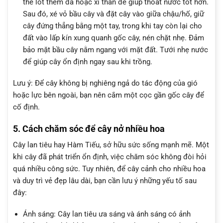
thể lót thêm đá hoặc xỉ than để giúp thoát nước tốt hơn.
Sau đó, xé vỏ bầu cây và đặt cây vào giữa chậu/hố, giữ
cây đứng thẳng bằng một tay, trong khi tay còn lại cho
đất vào lấp kín xung quanh gốc cây, nén chặt nhẹ. Đảm
bảo mặt bầu cây nằm ngang với mặt đất. Tưới nhẹ nước
để giúp cây ổn định ngay sau khi trồng.
Lưu ý: Để cây không bị nghiêng ngả do tác động của gió
hoặc lực bên ngoài, bạn nên cắm một cọc gần gốc cây để
cố định.
5. Cách chăm sóc để cây nở nhiều hoa
Cây lan tiêu hay Hàm Tiếu, sở hữu sức sống mạnh mẽ. Một
khi cây đã phát triển ổn định, việc chăm sóc không đòi hỏi
quá nhiều công sức. Tuy nhiên, để cây cảnh cho nhiều hoa
và duy trì vẻ đẹp lâu dài, bạn cần lưu ý những yếu tố sau
đây:
Ánh sáng: Cây lan tiêu ưa sáng và ánh sáng có ảnh