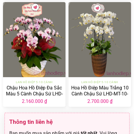
LAN HỒ ĐIỆP 5-10 CÀNH
LAN HỒ ĐIỆP 5-10 CÀNH
Chậu Hoa Hồ Điệp Đa Sắc
Hoa Hồ Điệp Màu Trắng 10
Màu 5 Cành Chậu Sứ LHD-
Cành Chậu Sứ LHD-MT-10-
ĐS-5-CS-04
CS-01
2.160.000
₫
2.700.000
₫
Thông tin liên hệ
Bạn muốn mua sản phẩm với giá
tốt nhất
. Vui lòng