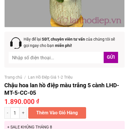
Hãy để lại
SĐT, chuyên viên tư vấn
của chúng tôi sẽ
gọi ngay cho bạn
miễn phí!
Trang chủ
/
Lan Hồ Điệp Giá 1-2 Triệu
Chậu hoa lan hồ điệp màu trắng 5 cành LHD-
MT-5-CC-05
1.890.000
₫
Chậu hoa lan hồ điệp màu trắng 5 cành LHD-MT-5-CC-05 số lượng
Thêm Vào Giỏ Hàng
+ SALE KHỦNG THÁNG 8