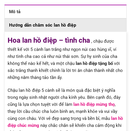
Mô tả
Hướng dẫn chăm sóc lan hồ điệp
Hoa lan hồ điệp – tình cha
, chậu được
thiết kế với 5 cành lan trắng như ngọn núi cao hùng vĩ, ví
như tình cha cao cả như núi thái sơn. Sự hy sinh của cha
không thể nào kể hết, và một chậu
lan hồ điệp tặng bố
với
sắc trắng thanh khiết chính là lời tri ân chân thành nhất cho
những năm tháng tảo tần ấy.
Chậu lan hồ điệp 5 cành sẽ là món quà đặc biệt ý nghĩa
trong ngày sinh nhật người cha kính yêu. Bên cạnh đó, đây
cũng là lựa chọn tuyệt vời để làm
lan hồ điệp mừng thọ
,
thay lời cầu chúc cha luôn bình an, mạnh khỏe và vui vầy
cùng con cháu. Với vẻ đẹp sang trọng và bền bỉ, mẫu
lan hồ
điệp chúc mừng
này chắc chắn sẽ khiến cha cảm động khi