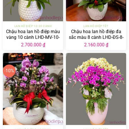
LAN HỒ ĐIỆP 10-20 CÀNH
LAN HỒ ĐIỆP TẾT
Chậu hoa lan hồ điệp màu
Chậu hoa lan hồ điệp đa
vàng 10 cành LHD-MV-10-
sắc màu 8 cành LHD-ĐS-8-
CC-03
CS-01
2.700.000
₫
2.160.000
₫
-10%