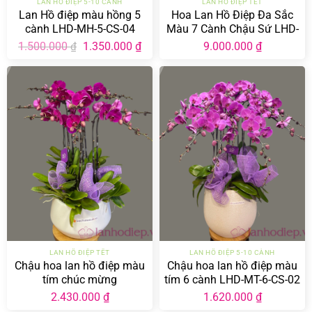
LAN HỒ ĐIỆP 5-10 CÀNH
LAN HỒ ĐIỆP TẾT
Lan Hồ điệp màu hồng 5
Hoa Lan Hồ Điệp Đa Sắc
cành LHD-MH-5-CS-04
Màu 7 Cành Chậu Sứ LHD-
ĐS-7-CS-02
Giá
Giá
1.500.000
1.350.000
₫
9.000.000
₫
₫
gốc
hiện
là:
tại
1.500.000 ₫.
là:
1.350.000 ₫.
LAN HỒ ĐIỆP TẾT
LAN HỒ ĐIỆP 5-10 CÀNH
Chậu hoa lan hồ điệp màu
Chậu hoa lan hồ điệp màu
tím chúc mừng
tím 6 cành LHD-MT-6-CS-02
2.430.000
₫
1.620.000
₫