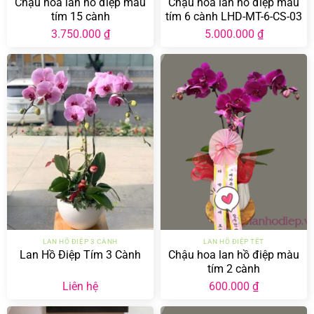
Chậu hoa lan hồ điệp màu
Chậu hoa lan hồ điệp màu
tím 15 cành
tím 6 cành LHD-MT-6-CS-03
3.750.000
₫
5.000.000
₫
LAN HỒ ĐIỆP 3 CÀNH
LAN HỒ ĐIỆP TẾT
Lan Hồ Điệp Tím 3 Cành
Chậu hoa lan hồ điệp màu
tím 2 cành
Liên hệ
600.000
₫