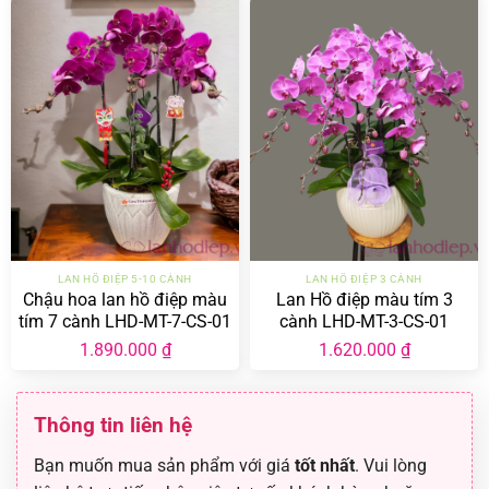
LAN HỒ ĐIỆP 5-10 CÀNH
LAN HỒ ĐIỆP 3 CÀNH
Chậu hoa lan hồ điệp màu
Lan Hồ điệp màu tím 3
tím 7 cành LHD-MT-7-CS-01
cành LHD-MT-3-CS-01
1.890.000
₫
1.620.000
₫
Thông tin liên hệ
Bạn muốn mua sản phẩm với giá
tốt nhất
. Vui lòng