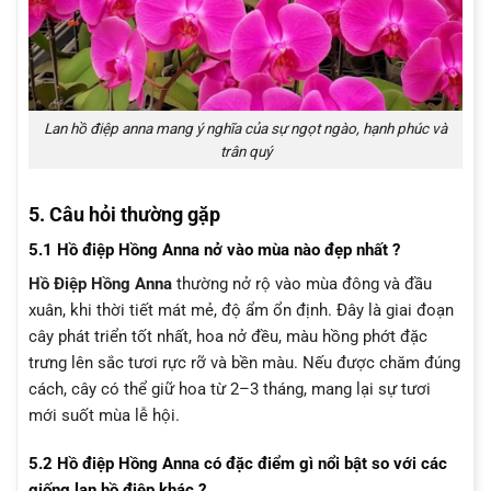
Lan hồ điệp anna mang ý nghĩa của sự ngọt ngào, hạnh phúc và
trân quý
5. Câu hỏi thường gặp
5.1 Hồ điệp Hồng Anna nở vào mùa nào đẹp nhất ?
Hồ Điệp Hồng Anna
thường nở rộ vào mùa đông và đầu
xuân, khi thời tiết mát mẻ, độ ẩm ổn định. Đây là giai đoạn
cây phát triển tốt nhất, hoa nở đều, màu hồng phớt đặc
trưng lên sắc tươi rực rỡ và bền màu. Nếu được chăm đúng
cách, cây có thể giữ hoa từ 2–3 tháng, mang lại sự tươi
mới suốt mùa lễ hội.
5.2 Hồ điệp Hồng Anna có đặc điểm gì nổi bật so với các
giống lan hồ điệp khác ?