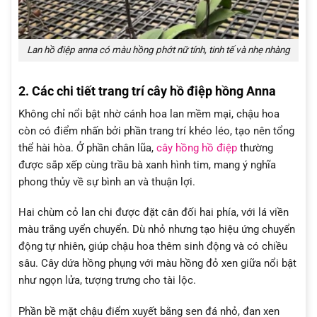
Lan hồ điệp anna có màu hồng phớt nữ tính, tinh tế và nhẹ nhàng
2. Các chi tiết trang trí cây hồ điệp hồng Anna
Không chỉ nổi bật nhờ cánh hoa lan mềm mại, chậu hoa
còn có điểm nhấn bởi phần trang trí khéo léo, tạo nên tổng
thể hài hòa. Ở phần chân lũa,
cây hồng hồ điệp
thường
được sắp xếp cùng trầu bà xanh hình tim, mang ý nghĩa
phong thủy về sự bình an và thuận lợi.
Hai chùm cỏ lan chi được đặt cân đối hai phía, với lá viền
màu trắng uyển chuyển. Dù nhỏ nhưng tạo hiệu ứng chuyển
động tự nhiên, giúp chậu hoa thêm sinh động và có chiều
sâu. Cây dứa hồng phụng với màu hồng đỏ xen giữa nổi bật
như ngọn lửa, tượng trưng cho tài lộc.
Phần bề mặt chậu điểm xuyết bằng sen đá nhỏ, đan xen