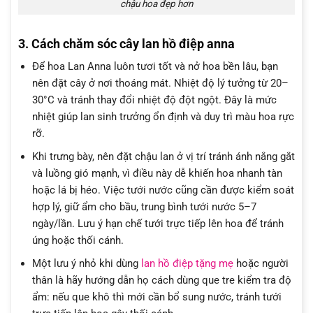
chậu hoa đẹp hơn
3. Cách chăm sóc cây lan hồ điệp anna
Để hoa Lan Anna luôn tươi tốt và nở hoa bền lâu, bạn
nên đặt cây ở nơi thoáng mát. Nhiệt độ lý tưởng từ 20–
30°C và tránh thay đổi nhiệt độ đột ngột. Đây là mức
nhiệt giúp lan sinh trưởng ổn định và duy trì màu hoa rực
rỡ.
Khi trưng bày, nên đặt chậu lan ở vị trí tránh ánh nắng gắt
và luồng gió mạnh, vì điều này dễ khiến hoa nhanh tàn
hoặc lá bị héo. Việc tưới nước cũng cần được kiểm soát
hợp lý, giữ ẩm cho bầu, trung bình tưới nước 5–7
ngày/lần. Lưu ý hạn chế tưới trực tiếp lên hoa để tránh
úng hoặc thối cánh.
Một lưu ý nhỏ khi dùng
lan hồ điệp tặng mẹ
hoặc người
thân là hãy hướng dẫn họ cách dùng que tre kiểm tra độ
ẩm: nếu que khô thì mới cần bổ sung nước, tránh tưới