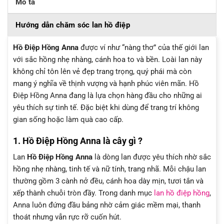
Mô tả
Hướng dẫn chăm sóc lan hồ điệp
Hồ Điệp Hồng Anna
được ví như “nàng thơ” của thế giới lan
với sắc hồng nhẹ nhàng, cánh hoa to và bền. Loài lan này
không chỉ tôn lên vẻ đẹp trang trọng, quý phái mà còn
mang ý nghĩa về thịnh vượng và hạnh phúc viên mãn. Hồ
Điệp Hồng Anna đang là lựa chọn hàng đầu cho những ai
yêu thích sự tinh tế. Đặc biệt khi dùng để trang trí không
gian sống hoặc làm quà cao cấp.
1. Hồ Điệp Hồng Anna là cây gì ?
Lan
Hồ Điệp Hồng Anna
là dòng lan được yêu thích nhờ sắc
hồng nhẹ nhàng, tinh tế và nữ tính, trang nhã. Mỗi chậu lan
thường gồm 3 cành nở đều, cánh hoa dày mịn, tươi tắn và
xếp thành chuỗi tròn đầy. Trong danh mục
lan hồ điệp hồng
,
Anna luôn đứng đầu bảng nhờ cảm giác mềm mại, thanh
thoát nhưng vẫn rực rỡ cuốn hút.