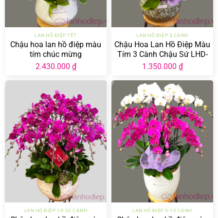
LAN HỒ ĐIỆP TẾT
LAN HỒ ĐIỆP 3 CÀNH
Chậu hoa lan hồ điệp màu
Chậu Hoa Lan Hồ Điệp Màu
tím chúc mừng
Tím 3 Cành Chậu Sứ LHD-
MT-3-CS-04
2.430.000
₫
1.350.000
₫
LAN HỒ ĐIỆP 10-20 CÀNH
LAN HỒ ĐIỆP 5-10 CÀNH