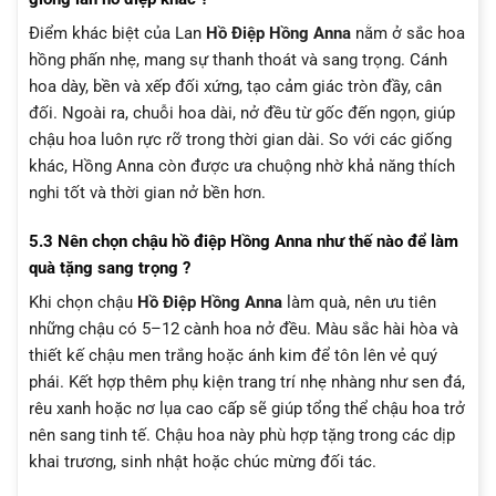
Điểm khác biệt của Lan
Hồ Điệp Hồng Anna
nằm ở sắc hoa
hồng phấn nhẹ, mang sự thanh thoát và sang trọng. Cánh
hoa dày, bền và xếp đối xứng, tạo cảm giác tròn đầy, cân
đối. Ngoài ra, chuỗi hoa dài, nở đều từ gốc đến ngọn, giúp
chậu hoa luôn rực rỡ trong thời gian dài. So với các giống
khác, Hồng Anna còn được ưa chuộng nhờ khả năng thích
nghi tốt và thời gian nở bền hơn.
5.3 Nên chọn chậu hồ điệp Hồng Anna như thế nào để làm
quà tặng sang trọng ?
Khi chọn chậu
Hồ Điệp Hồng Anna
làm quà, nên ưu tiên
những chậu có 5–12 cành hoa nở đều. Màu sắc hài hòa và
thiết kế chậu men trắng hoặc ánh kim để tôn lên vẻ quý
phái. Kết hợp thêm phụ kiện trang trí nhẹ nhàng như sen đá,
rêu xanh hoặc nơ lụa cao cấp sẽ giúp tổng thể chậu hoa trở
nên sang tinh tế. Chậu hoa này phù hợp tặng trong các dịp
khai trương, sinh nhật hoặc chúc mừng đối tác.