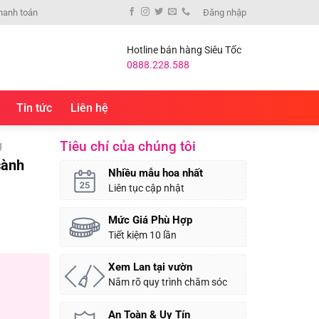
hanh toán
Đăng nhập
Hotline bán hàng Siêu Tốc
0888.228.588
Tin tức
Liên hệ
Tiêu chí của chúng tôi
g
cành
Nhiều mẫu hoa nhất
Liên tục cập nhật
Mức Giá Phù Hợp
0-CC-03 số lượng
Tiết kiệm 10 lần
Xem Lan tại vườn
Nắm rõ quy trình chăm sóc
An Toàn & Uy Tín