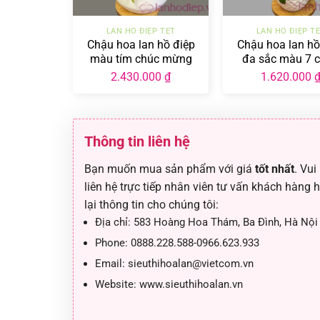
+
+
LAN HỒ ĐIỆP TẾT
LAN HỒ ĐIỆP T
Chậu hoa lan hồ điệp
Chậu hoa lan hồ
màu tím chúc mừng
đa sắc màu 7 
LHD-ĐS-7-CS
2.430.000
₫
1.620.000
Thông tin liên hệ
Bạn muốn mua sản phẩm với giá
tốt nhất
. Vui
liên hệ trực tiếp nhân viên tư vấn khách hàng 
lại thông tin cho chúng tôi:
Địa chỉ:
583 Hoàng Hoa Thám, Ba Đình, Hà Nội
Phone:
0888.228.588-0966.623.933
Email:
sieuthihoalan@vietcom.vn
Website:
www.sieuthihoalan.vn