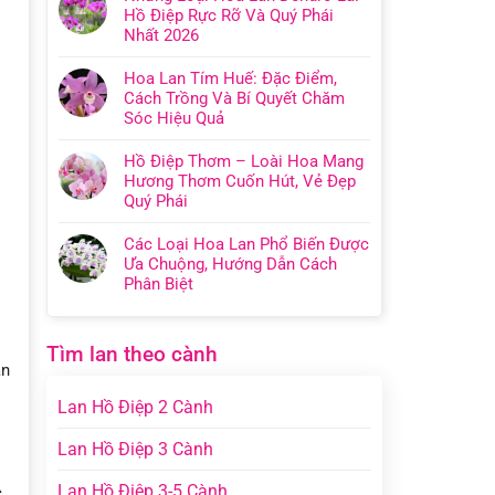
Hồ Điệp Rực Rỡ Và Quý Phái
Nhất 2026
Hoa Lan Tím Huế: Đặc Điểm,
Cách Trồng Và Bí Quyết Chăm
Sóc Hiệu Quả
Hồ Điệp Thơm – Loài Hoa Mang
Hương Thơm Cuốn Hút, Vẻ Đẹp
Quý Phái
Các Loại Hoa Lan Phổ Biến Được
Ưa Chuộng, Hướng Dẫn Cách
Phân Biệt
Tìm lan theo cành
ần
Lan Hồ Điệp 2 Cành
Lan Hồ Điệp 3 Cành
Lan Hồ Điệp 3-5 Cành
c