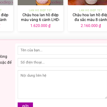
+
+
ẾT
LAN HỒ ĐIỆP TẾT
LAN HỒ ĐIỆP TẾT
 điệp
Chậu hoa lan hồ điệp
Chậu hoa lan hồ điệ
cành
màu vàng 6 cành LHD-
đa sắc màu 8 cành
-01
MV-6-CS-01
LHD-ĐS-8-CS-01
₫
1.620.000
₫
2.160.000
₫
 lòng
hoặc để