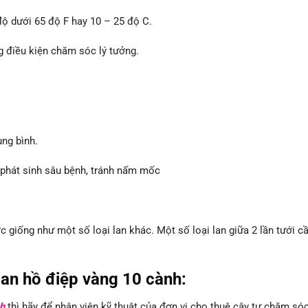
độ dưới 65 độ F hay 10 – 25 độ C.
g điều kiện chăm sóc lý tưởng.
ung bình.
n phát sinh sâu bệnh, tránh nấm mốc
c giống như một số loại lan khác. Một số loại lan giữa 2 lần tưới c
lan hồ điệp vàng 10 cành
:
h
thì hãy để nhân viên kỹ thuật của đơn vị cho thuê cây tự chăm só