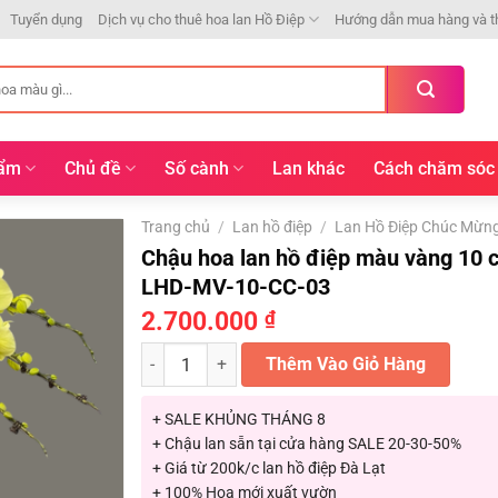
Tuyển dụng
Dịch vụ cho thuê hoa lan Hồ Điệp
Hướng dẫn mua hàng và t
hẩm
Chủ đề
Số cành
Lan khác
Cách chăm sóc
Trang chủ
/
Lan hồ điệp
/
Lan Hồ Điệp Chúc Mừn
Chậu hoa lan hồ điệp màu vàng 10 
LHD-MV-10-CC-03
2.700.000
₫
Chậu hoa lan hồ điệp màu vàng 10 cành LHD-MV-1
Thêm Vào Giỏ Hàng
+ SALE KHỦNG THÁNG 8
+ Chậu lan sẵn tại cửa hàng SALE 20-30-50%
+ Giá từ 200k/c lan hồ điệp Đà Lạt
+ 100% Hoa mới xuất vườn