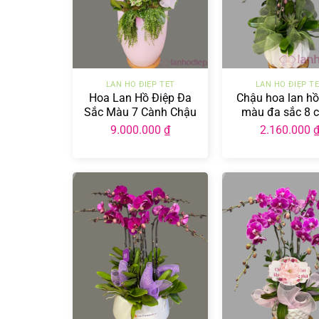
+
+
LAN HỒ ĐIỆP TẾT
LAN HỒ ĐIỆP T
Hoa Lan Hồ Điệp Đa
Chậu hoa lan hồ
Sắc Màu 7 Cành Chậu
màu đa sắc 8 
Sứ LHD-ĐS-7-CS-02
9.000.000
₫
2.160.000