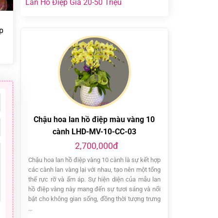
Lan Hồ Điệp Giá 20-50 Triệu
p
Chậu hoa lan hồ điệp màu vàng 10
cành LHD-MV-10-CC-03
2,700,000đ
Chậu hoa lan hồ điệp vàng 10 cành là sự kết hợp
các cành lan vàng lại với nhau, tạo nên một tổng
thể rực rỡ và ấm áp. Sự hiện diện của mẫu lan
hồ điệp vàng này mang đến sự tươi sáng và nổi
bật cho không gian sống, đồng thời tượng trưng
…