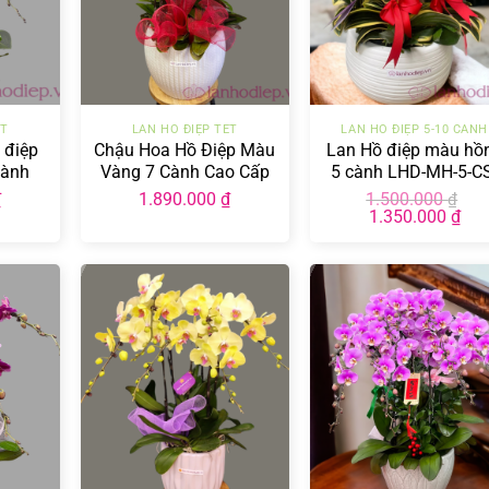
+
+
ẾT
LAN HỒ ĐIỆP TẾT
LAN HỒ ĐIỆP 5-10 CÀNH
 điệp
Chậu Hoa Hồ Điệp Màu
Lan Hồ điệp màu hồ
cành
Vàng 7 Cành Cao Cấp
5 cành LHD-MH-5-C
LHD-MV-7-CC-02
04
₫
1.890.000
₫
1.500.000
₫
Giá
Giá
1.350.000
₫
gốc
hiệ
là:
tại
1.500.000 ₫.
là:
1.35