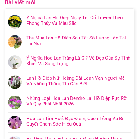
Bài viết mới
Ý Nghĩa Lan Hồ Điệp Ngày Tết Cổ Truyền Theo
Phong Thủy Và Màu Sắc
Thu Mua Lan Hồ Điệp Sau Tết Số Lượng Lớn Tại
Hà Nội
Ý Nghĩa Hoa Lan Trắng Là Gì? Vẻ Đẹp Của Sự Tinh
Khiết Và Sang Trọng
Lan Hồ Điệp Nữ Hoàng Đài Loan Vạn Người Mê
Và Những Thông Tin Cần Biết
Những Loại Hoa Lan Dendro Lai Hồ Điệp Rực Rỡ
Và Quý Phái Nhất 2026
Hoa Lan Tím Huế: Đặc Điểm, Cách Trồng Và Bí
Quyết Chăm Sóc Hiệu Quả
Hồ Điệp Thơm – Loài Hoa Mang Hương Thơm