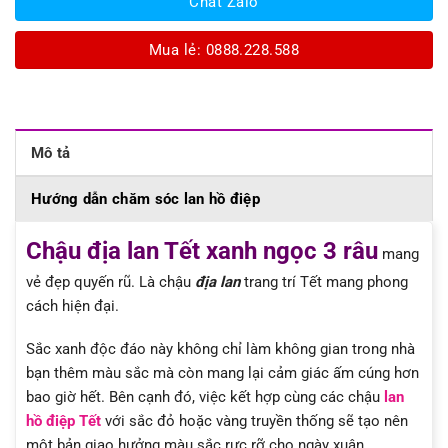
Chat Zalo
Mua lẻ: 0888.228.588
Mô tả
Hướng dẫn chăm sóc lan hồ điệp
Chậu địa lan Tết xanh ngọc 3 râu
mang
vẻ đẹp quyến rũ. Là chậu
địa lan
trang trí Tết mang phong
cách hiện đại.
Sắc xanh độc đáo này không chỉ làm không gian trong nhà
bạn thêm màu sắc mà còn mang lại cảm giác ấm cúng hơn
bao giờ hết. Bên cạnh đó, việc kết hợp cùng các chậu
lan
hồ điệp Tết
với sắc đỏ hoặc vàng truyền thống sẽ tạo nên
một bản giao hưởng màu sắc rực rỡ cho ngày xuân.