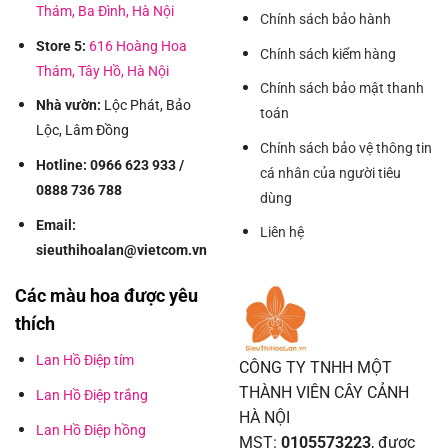
Thám, Ba Đình, Hà Nội
Chính sách bảo hành
Store 5:
616 Hoàng Hoa
Chính sách kiểm hàng
Thám, Tây Hồ, Hà Nội
Chính sách bảo mật thanh
Nhà vườn:
Lộc Phát, Bảo
toán
Lộc, Lâm Đồng
Chính sách bảo vệ thông tin
Hotline: 0966 623 933 /
cá nhân của người tiêu
0888 736 788
dùng
Email:
Liên hệ
sieuthihoalan@vietcom.vn
Các màu hoa được yêu
thích
Lan Hồ Điệp tím
CÔNG TY TNHH MỘT
THÀNH VIÊN CÂY CẢNH
Lan Hồ Điệp trắng
HÀ NỘI
Lan Hồ Điệp hồng
MST:
0105573223
, được