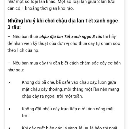
như một số loại lan khác. Một số loại lan giữa 2 lần tưới
cần có 1 khoảng thời gian khô ráo.
Những lưu ý khi chơi chậu địa lan Tết xanh ngọc
3 râu
:
– Nếu bạn thuê
c
hậu
địa lan Tết xanh ngọc 3 râu
thì hãy
để nhân viên kỹ thuật của đơn vị cho thuê cây tự chăm sóc
theo lịch của họ.
– Nếu bạn mua cây thì cần biết cách chăm sóc cây cơ bản
như sau:
Không đổ bã chè, bã café vào chậu cây, luôn giữa
mặt chậu cây thoáng, mỗi tháng một lần nên mang
chậu cây ra ngoài trời một tuần.
Không đặt chậu cây trực tiếp dưới ánh nắng mặt
trời.
Khi cây xuất hiện các lá vàng, lá úa, lá héo thì phải