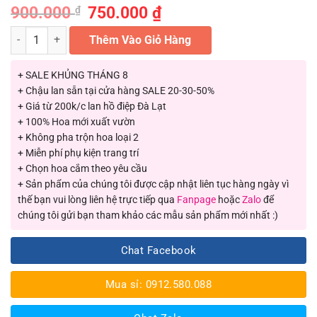
900.000
Giá
750.000
₫
Giá
₫
gốc
hiện
là:
tại
Chậu địa lan Tết xanh ngọc 3 râu số lượng
900.000 ₫.
Thêm Vào Giỏ Hàng
là:
750.000 ₫.
+ SALE KHỦNG THÁNG 8
+ Chậu lan sẵn tại cửa hàng SALE 20-30-50%
+ Giá từ 200k/c lan hồ điệp Đà Lạt
+ 100% Hoa mới xuất vườn
+ Không pha trộn hoa loại 2
+ Miễn phí phụ kiện trang trí
+ Chọn hoa cắm theo yêu cầu
+ Sản phẩm của chúng tôi được cập nhật liên tục hàng ngày vì
thế bạn vui lòng liên hệ trực tiếp qua
Fanpage
hoặc
Zalo
để
chúng tôi gửi bạn tham khảo các mẫu sản phẩm mới nhất :)
Chat Facebook
Mua sỉ: 0912.580.088