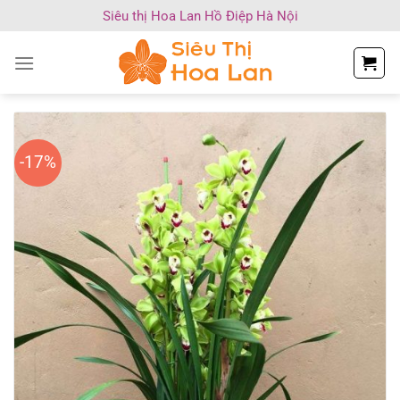
Chuyển
Siêu thị Hoa Lan Hồ Điệp Hà Nội
đến
nội
dung
-17%