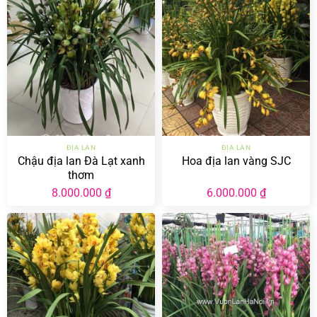
ĐỊA LAN
ĐỊA LAN
Chậu địa lan Đà Lạt xanh
Hoa địa lan vàng SJC
thơm
8.000.000
₫
6.000.000
₫