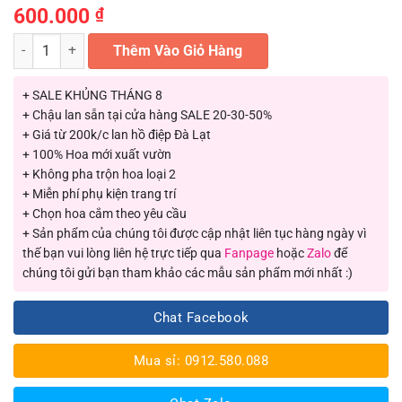
600.000
₫
Chậu địa lan Tết Sapa số lượng
Thêm Vào Giỏ Hàng
+ SALE KHỦNG THÁNG 8
+ Chậu lan sẵn tại cửa hàng SALE 20-30-50%
+ Giá từ 200k/c lan hồ điệp Đà Lạt
+ 100% Hoa mới xuất vườn
+ Không pha trộn hoa loại 2
+ Miễn phí phụ kiện trang trí
+ Chọn hoa cắm theo yêu cầu
+ Sản phẩm của chúng tôi được cập nhật liên tục hàng ngày vì
thế bạn vui lòng liên hệ trực tiếp qua
Fanpage
hoặc
Zalo
để
chúng tôi gửi bạn tham khảo các mẫu sản phẩm mới nhất :)
Chat Facebook
Mua sỉ: 0912.580.088