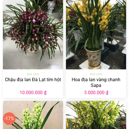
ĐỊA LAN
ĐỊA LAN
Chậu địa lan Đà Lạt tím hột
Hoa địa lan vàng chanh
Sapa
10.000.000
₫
3.000.000
₫
-17%