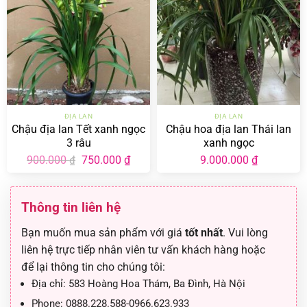
ĐỊA LAN
ĐỊA LAN
Chậu địa lan Tết xanh ngọc
Chậu hoa địa lan Thái lan
3 râu
xanh ngọc
Giá
Giá
900.000
750.000
₫
9.000.000
₫
₫
gốc
hiện
là:
tại
900.000 ₫.
là:
750.000 ₫.
Thông tin liên hệ
Bạn muốn mua sản phẩm với giá
tốt nhất
. Vui lòng
liên hệ trực tiếp nhân viên tư vấn khách hàng hoặc
để lại thông tin cho chúng tôi:
Địa chỉ:
583 Hoàng Hoa Thám, Ba Đình, Hà Nội
Phone:
0888.228.588-0966.623.933