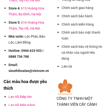
Thám, Tây Hồ, Hà Nội
Chính sách giao hàng
Store 4:
615 Hoàng Hoa
Thám, Ba Đình, Hà Nội
Chính sách bảo hành
Store 5:
616 Hoàng Hoa
Chính sách kiểm hàng
Thám, Tây Hồ, Hà Nội
Chính sách bảo mật thanh
Nhà vườn:
Lộc Phát, Bảo
toán
Lộc, Lâm Đồng
Chính sách bảo vệ thông tin
Hotline: 0966 623 933 /
cá nhân của người tiêu
0888 736 788
dùng
Email:
Liên hệ
sieuthihoalan@vietcom.vn
Các màu hoa được yêu
thích
Lan Hồ Điệp tím
CÔNG TY TNHH MỘT
THÀNH VIÊN CÂY CẢNH
Lan Hồ Điệp trắng