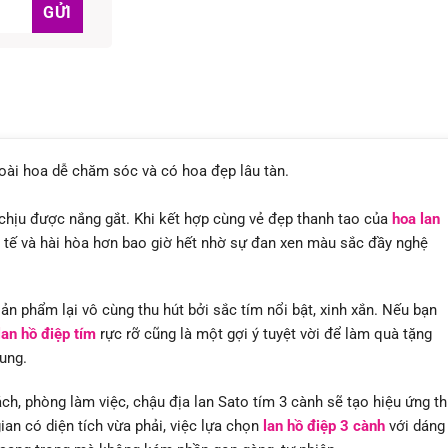
loài hoa dễ chăm sóc và có hoa đẹp lâu tàn.
 chịu được nắng gắt. Khi kết hợp cùng vẻ đẹp thanh tao của
hoa lan
h tế và hài hòa hơn bao giờ hết nhờ sự đan xen màu sắc đầy nghệ
ản phẩm lại vô cùng thu hút bởi sắc tím nổi bật, xinh xắn. Nếu bạn
lan hồ điệp tím
rực rỡ cũng là một gợi ý tuyệt vời để làm quà tặng
hung.
ch, phòng làm việc, chậu địa lan Sato tím 3 cành sẽ tạo hiệu ứng t
ian có diện tích vừa phải, việc lựa chọn
lan hồ điệp 3 cành
với dáng