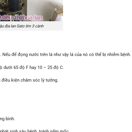
u địa lan Sato tím 3 cành
 Nếu để đọng nước trên lá như vậy lá của nó có thể bị nhiễm bệnh.
ộ dưới 65 độ F hay 10 – 25 độ C.
g điều kiện chăm sóc lý tưởng.
ng bình.
n phát sinh sâu bệnh, tránh nấm mốc