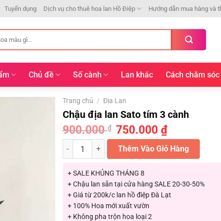
Tuyển dụng
Dịch vụ cho thuê hoa lan Hồ Điệp
Hướng dẫn mua hàng và t
hẩm
Chủ đề
Số cành
Lan khác
Cách chăm sóc
Trang chủ
/
Địa Lan
Chậu địa lan Sato tím 3 cành
900.000
Giá
750.000
₫
Giá
₫
gốc
hiện
là:
tại
Chậu địa lan Sato tím 3 cành số lượng
900.000 ₫.
Thêm Vào Giỏ Hàng
là:
750.000 ₫.
+ SALE KHỦNG THÁNG 8
+ Chậu lan sẵn tại cửa hàng SALE 20-30-50%
+ Giá từ 200k/c lan hồ điệp Đà Lạt
+ 100% Hoa mới xuất vườn
+ Không pha trộn hoa loại 2