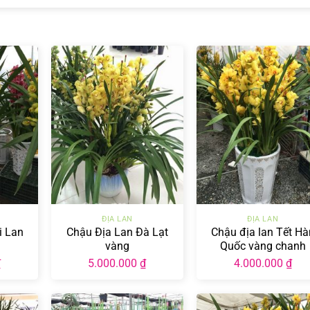
+
+
ĐỊA LAN
ĐỊA LAN
i Lan
Chậu Địa Lan Đà Lạt
Chậu địa lan Tết Hà
vàng
Quốc vàng chanh
₫
5.000.000
₫
4.000.000
₫