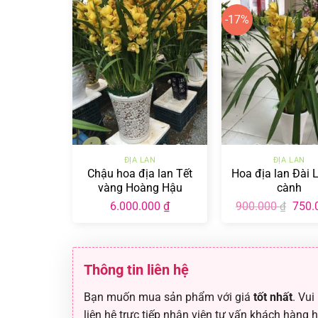
-17%
+
+
ĐỊA LAN
ĐỊA LAN
Chậu hoa địa lan Tết
Hoa địa lan Đài 
vàng Hoàng Hậu
cành
Giá
6.000.000
₫
900.000
750.
₫
gốc
là:
900.0
Thông tin liên hệ
Bạn muốn mua sản phẩm với giá
tốt nhất
. Vui
liên hệ trực tiếp nhân viên tư vấn khách hàng 