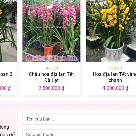
+
+
ĐỊA LAN
ĐỊA LAN
Loan 3
Chậu hoa địa lan Tết
Hoa địa lan Tết vàn
Đà Lạt
chanh
Giá
000
₫
2.500.000
₫
4.000.000
₫
hiện
tại
00 ₫.
là:
750.000 ₫.
 lòng
hoặc để