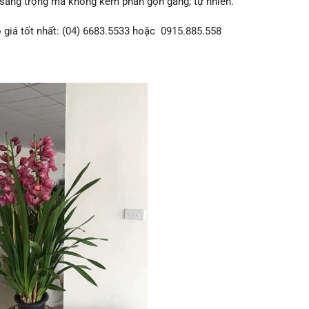
n sang trọng mà không kém phần gọn gàng, tự nhiên.
có giá tốt nhất: (04) 6683.5533 hoặc 0915.885.558